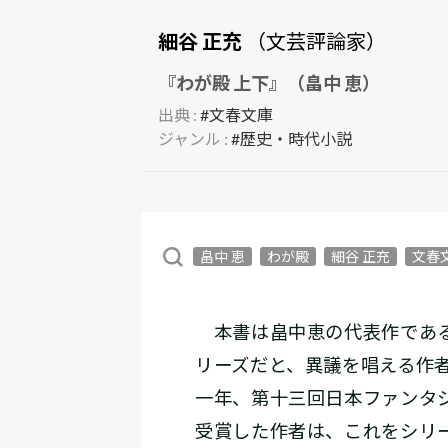
細谷 正充
（文芸評論家）
『わが殿 上下』（畠中 恵）
出典 :
#文春文庫
ジャンル :
#歴史・時代小説
畠中 恵
わが殿
細谷 正充
文春
本書は畠中恵の代表作である
リーズだと、異議を唱える作
一年、第十三回日本ファンタ
受賞した作者は、これをシリ