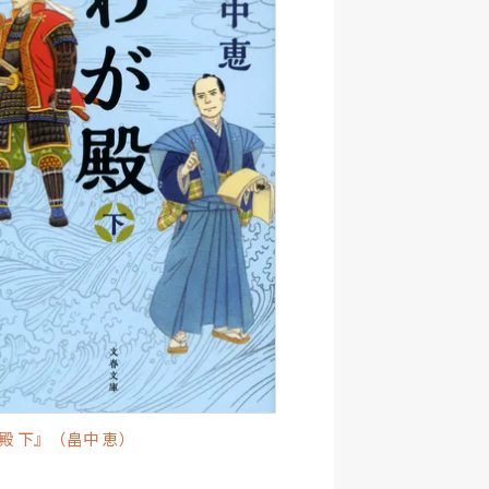
殿 下』（畠中 恵）