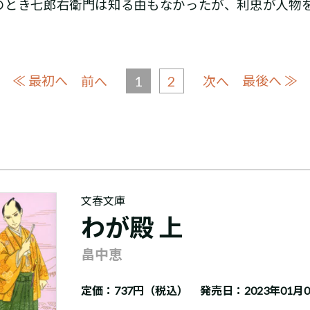
のとき七郎右衛門は知る由もなかったが、利忠が人物
≪ 最初へ
1
2
最後へ ≫
前へ
次へ
文春文庫
わが殿 上
畠中恵
定価：
737円（税込）
発売日：2023年01月