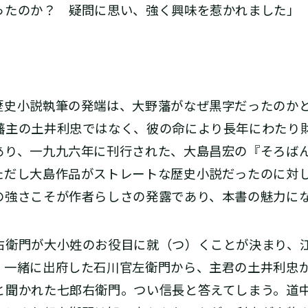
ったのか？ 疑問に思い、強く興味を惹かれました」
史小説執筆の発端は、大野藩がなぜ黒字だったのか
藩主の土井利忠ではなく、彼の命により長年にわたり
あり、一九九六年に刊行された、大島昌宏の『そろば
ただし大島作品がストレートな歴史小説だったのに対
の強さこそが作者らしさの発露であり、本書の魅力に
衛門が大小姓のお役目に就（つ）くことが決まり、
、一緒に出府した石川官左衛門から、主君の土井利忠
と聞かれた七郎右衛門。つい信長と答えてしまう。道