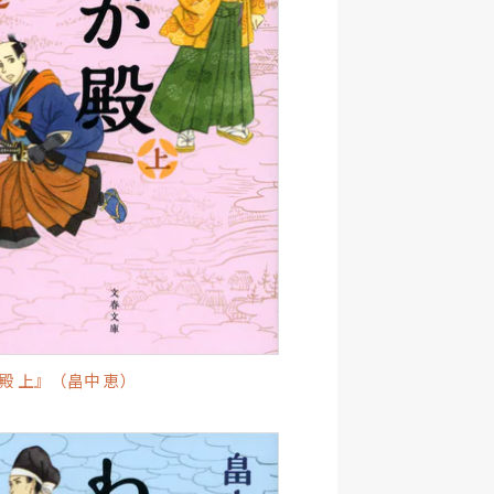
殿 上』（畠中 恵）