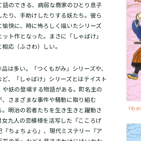
て話のできる、病弱な商家のひとり息子
したり、手助けしたりする妖たち。彼ら
に愉快に、時に怖ろしく描いたシリーズ
ヒット作となった。まさに「しゃばけ」
に相応（ふさわ）しい。
品は多い。「つくもがみ」シリーズや、
など、「しゃばけ」シリーズとはテイスト
）や妖の登場する物語がある。町名主の
が、さまざまな事件や騒動に取り組む
『わが
る。明治の若者たちを生き生きと躍動さ
男女九人の恋模様を活写した『こころげ
記『ちょちょら』、現代ミステリー『ア