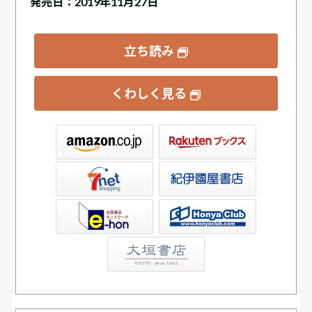
発売日：2019年11月27日
立ち読み
くわしく見る
ックス
屋書店ウェブストア
Club