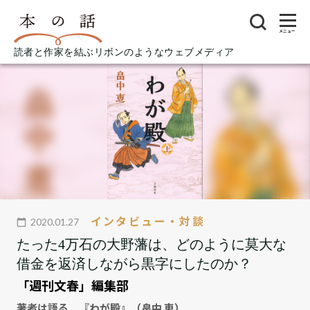
メニュー
読者と作家を結ぶリボンのようなウェブメディア
インタビュー・対談
2020.01.27
たった4万石の大野藩は、どのように莫大な
借金を返済しながら黒字にしたのか？
「週刊文春」編集部
著者は語る 『わが殿』（畠中 恵）