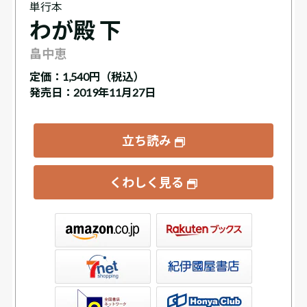
単行本
わが殿 下
畠中恵
定価：
1,540円（税込）
発売日：2019年11月27日
立ち読み
くわしく見る
ックス
屋書店ウェブストア
Club