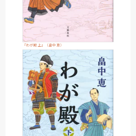
『わが殿 上』（畠中 恵）