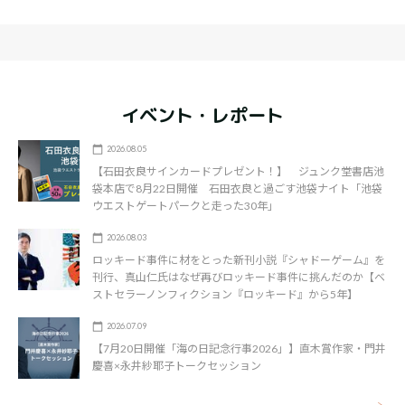
イベント・レポート
2026.08.05
【石田衣良サインカードプレゼント！】 ジュンク堂書店池
袋本店で8月22日開催 石田衣良と過ごす池袋ナイト「池袋
ウエストゲートパークと走った30年」
2026.08.03
ロッキード事件に材をとった新刊小説『シャドーゲーム』を
刊行、真山仁氏はなぜ再びロッキード事件に挑んだのか【ベ
ストセラーノンフィクション『ロッキード』から5年】
2026.07.09
【7月20日開催「海の日記念行事2026」】直木賞作家・門井
慶喜×永井紗耶子トークセッション