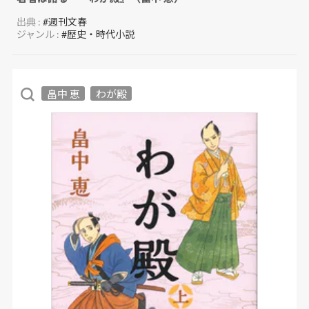
出典 :
#週刊文春
ジャンル :
#歴史・時代小説
畠中 恵
わが殿