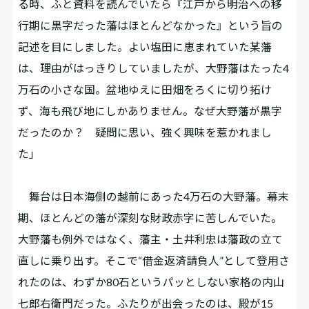
る時、ふと資料を読んでいたら『江戸から明治への移
行期に黒字だった藩はほとんどなかった』という旨の
記述を目にしました。よい塩田に恵まれていた某藩
は、理由がはっきりしていましたが、大野藩はたった4
万石の小さな国。盆地ゆえに田畑をろくに切り拓け
ず、海も飛び地にしかありません。なぜ大野藩が黒字
だったのか？ 疑問に思い、強く興味を惹かれまし
た」
舞台は日本海側の越前にあった4万石の大野藩。幕末
期、ほとんどの藩が深刻な財政赤字に苦しんでいた。
大野藩も例外ではなく、藩主・土井利忠は藩政の立て
直しに乗り出す。そこで“借金返済請負人”として登用さ
れたのは、わずか80石というパッとしない家格の内山
七郎右衛門だった。ふたりが出会ったのは、殿が15