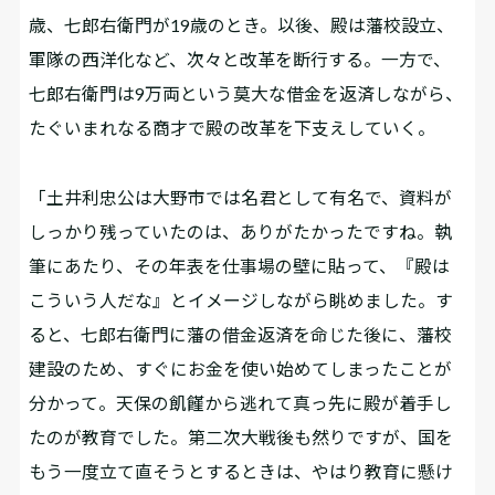
歳、七郎右衛門が19歳のとき。以後、殿は藩校設立、
軍隊の西洋化など、次々と改革を断行する。一方で、
七郎右衛門は9万両という莫大な借金を返済しながら、
たぐいまれなる商才で殿の改革を下支えしていく。
「土井利忠公は大野市では名君として有名で、資料が
しっかり残っていたのは、ありがたかったですね。執
筆にあたり、その年表を仕事場の壁に貼って、『殿は
こういう人だな』とイメージしながら眺めました。す
ると、七郎右衛門に藩の借金返済を命じた後に、藩校
建設のため、すぐにお金を使い始めてしまったことが
分かって。天保の飢饉から逃れて真っ先に殿が着手し
たのが教育でした。第二次大戦後も然りですが、国を
もう一度立て直そうとするときは、やはり教育に懸け