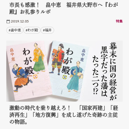
市長も感激！ 畠中恵 福井県大野市へ『わが
殿』お礼参りルポ
2019.12.05
特集
#畠中恵
#わが殿
#福井
激動の時代を乗り越えろ！ 「国家再建」「経
済再生」「地方復興」を成し遂げた奇跡の主従
の物語。