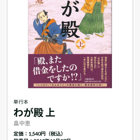
単行本
わが殿 上
畠中恵
定価：
1,540円（税込）