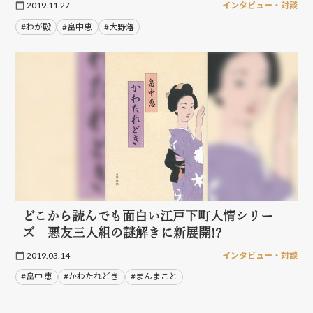
2019.11.27
インタビュー・対談
#わが殿
#畠中恵
#大野藩
どこから読んでも面白い江戸下町人情シリー
ズ 悪友三人組の謎解きに新展開!?
2019.03.14
インタビュー・対談
#畠中 恵
#かわたれどき
#まんまこと