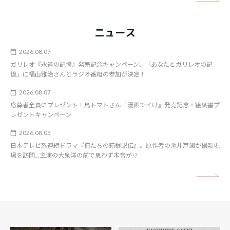
矢
ニュース
2026.08.07
ガリレオ『永遠の記憶』発売記念キャンペーン、「あなたとガリレオの記
憶」に福山雅治さんとラジオ番組の参加が決定！
2026.08.07
応募者全員にプレゼント！鳥トマトさん『漫画でイけ』発売記念・絵葉書プ
レゼントキャンペーン
2026.08.05
日本テレビ系連続ドラマ『俺たちの箱根駅伝』。原作者の池井戸潤が撮影現
場を訪問…主演の大泉洋の前で思わず本音が!?
矢