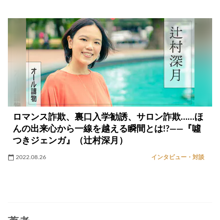
ロマンス詐欺、裏口入学勧誘、サロン詐欺……ほ
んの出来心から一線を越える瞬間とは!?――『噓
つきジェンガ』（辻村深月）
2022.08.26
インタビュー・対談