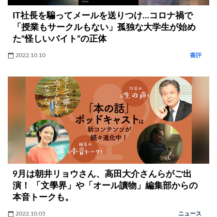
IT社長を騙ってメールを送りつけ…コロナ禍で
「授業もサークルもない」孤独な大学生が始め
た“怪しいバイト”の正体
2022.10.10
書評
9月は朝井リョウさん、高田大介さんらがご出
演！ 「文學界」や「オール讀物」編集部からの
本音トークも。
2022.10.05
ニュース