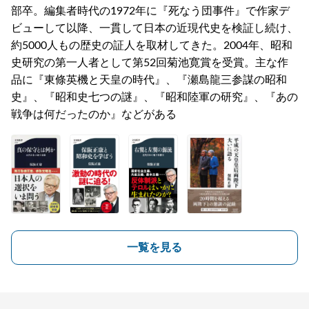
部卒。編集者時代の1972年に『死なう団事件』で作家デ
ビューして以降、一貫して日本の近現代史を検証し続け、
約5000人もの歴史の証人を取材してきた。2004年、昭和
史研究の第一人者として第52回菊池寛賞を受賞。主な作
品に『東條英機と天皇の時代』、『瀬島龍三参謀の昭和
史』、『昭和史七つの謎』、『昭和陸軍の研究』、『あの
戦争は何だったのか』などがある
一覧を見る