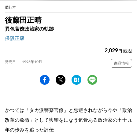
単行本
後藤田正晴
異色官僚政治家の軌跡
保阪正康
2,029
円
(税込)
発売日
1993年10月
商品情報
かつては「タカ派警察官僚」と忌避されながら今や「政治
改革の象徴」として輿望をになう気骨ある政治家の七十九
年の歩みを追った評伝