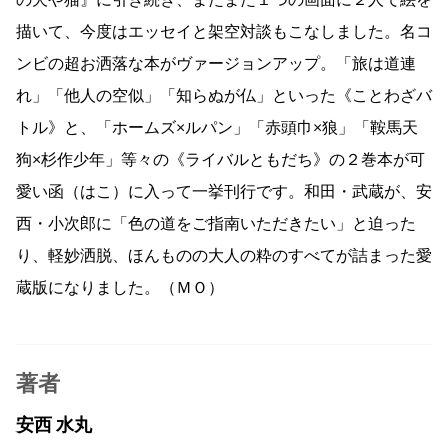
の犬や猫』に引き続き、またまた１つの画面に２人で絵を
描いて、今度はエッセイと架空対談もこなしました。名コ
ンビの超お洒落な本がヴァージョンアップ。「旅は道連
れ」「他人の空似」「知らぬが仏」といった《ことわざバ
トル》と、「ホームズ×ルパン」「赤頭巾×狼」「鞍馬天
狗×杉作少年」等々の《ライバルともだち》の２巻本が可
愛い函（はこ）に入って一挙刊行です。和田・武蔵が、安
西・小次郎に「色の道をご指南いただきたい」と迫った
り、軽妙洒脱、ほんものの大人の粋のすべてが詰まった愛
蔵版になりました。（ＭＯ）
著者
安西 水丸