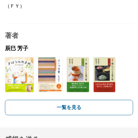
（ＦＹ）
著者
辰巳 芳子
一覧を見る