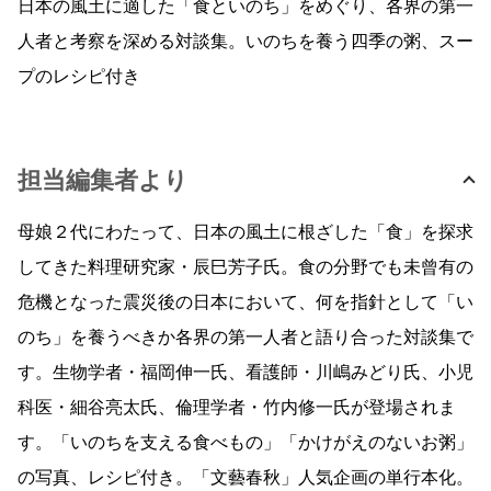
日本の風土に適した「食といのち」をめぐり、各界の第一
人者と考察を深める対談集。いのちを養う四季の粥、スー
プのレシピ付き
担当編集者より
母娘２代にわたって、日本の風土に根ざした「食」を探求
してきた料理研究家・辰巳芳子氏。食の分野でも未曾有の
危機となった震災後の日本において、何を指針として「い
のち」を養うべきか各界の第一人者と語り合った対談集で
す。生物学者・福岡伸一氏、看護師・川嶋みどり氏、小児
科医・細谷亮太氏、倫理学者・竹内修一氏が登場されま
す。「いのちを支える食べもの」「かけがえのないお粥」
の写真、レシピ付き。「文藝春秋」人気企画の単行本化。