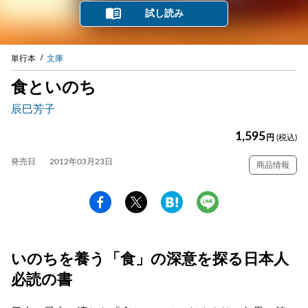
試し読み
単行本
文庫
食といのち
辰巳芳子
1,595
円
(税込)
発売日
2012年03月23日
商品情報
いのちを養う「食」の深意を探る日本人
必読の書