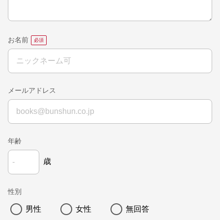
お名前
メールアドレス
年齢
歳
性別
男性
女性
無回答