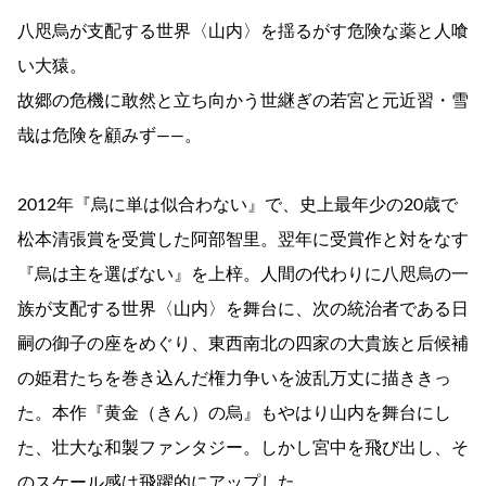
八咫烏が支配する世界〈山内〉を揺るがす危険な薬と人喰
い大猿。
故郷の危機に敢然と立ち向かう世継ぎの若宮と元近習・雪
哉は危険を顧みず――。
2012年『烏に単は似合わない』で、史上最年少の20歳で
松本清張賞を受賞した阿部智里。翌年に受賞作と対をなす
『烏は主を選ばない』を上梓。人間の代わりに八咫烏の一
族が支配する世界〈山内〉を舞台に、次の統治者である日
嗣の御子の座をめぐり、東西南北の四家の大貴族と后候補
の姫君たちを巻き込んだ権力争いを波乱万丈に描ききっ
た。本作『黄金（きん）の烏』もやはり山内を舞台にし
た、壮大な和製ファンタジー。しかし宮中を飛び出し、そ
のスケール感は飛躍的にアップした。