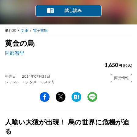
試し読み
単行本
文庫
電子書籍
黄金の烏
阿部智里
1,650
円
(税込)
発売日
2014年07月23日
商品情報
ジャンル
エンタメ・ミステリ
人喰い大猿が出現！ 烏の世界に危機が迫
る