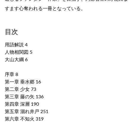
すます心奪われる一冊となっている。
目次
用語解説 4
人物相関図 5
大山大綱 6
序章 8
第一章 垂水郷 16
第二章 少女 73
第三章 藤の矢 136
第四章 深層 190
第五章 涸れ井戸 251
第六章 不知火 319