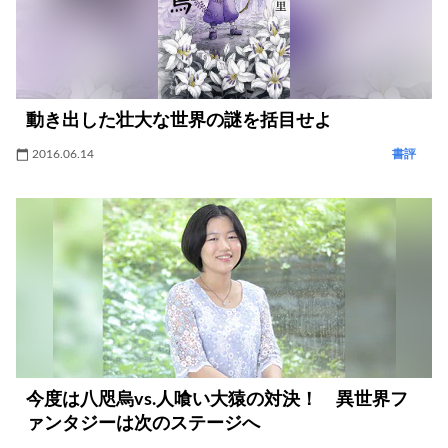
動き出した壮大な世界の謎を括目せよ
2016.06.14
書評
今度は八咫烏vs.人喰い大猿の対決！ 異世界フ
ァンタジーは次のステージへ