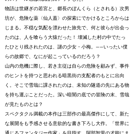
物語は世継ぎの若宮と、郷長のぼんくら（とされる）次男
坊が、危険な薬〈仙人蓋〉の探索にでかけるところからは
じまる。不穏な気配を漂わせた旅先で、何と彼らが出会っ
たのは、人を喰らう大猿だった！ 壊滅した村の中でたっ
たひとり残されたのは、謎の少女・小梅。――いったい僕
らの故郷で、なにが起こっているのだろう？
山内の危機に際し、若き主従は自らの危険を顧みず、事件
のヒントを持つと思われる暗黒街の支配者のもとに出向
く。そこで雪哉に課されたのは、未知の隧道の先にある物
を持ち運ぶことだった。深い暗闇の底での冒険の末、雪哉
が見たものとは？
スペクタクル満載の本作は三部作の最高傑作にして、新た
な展開をも予感させる意欲的な書き下ろし大作。「世界に
通じるファンタジー作家」を目指す、阿部智里の才能にま