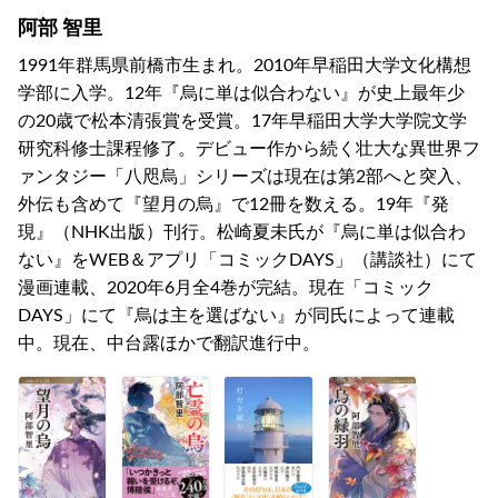
阿部 智里
1991年群馬県前橋市生まれ。2010年早稲田大学文化構想
学部に入学。12年『烏に単は似合わない』が史上最年少
の20歳で松本清張賞を受賞。17年早稲田大学大学院文学
研究科修士課程修了。デビュー作から続く壮大な異世界フ
ァンタジー「八咫烏」シリーズは現在は第2部へと突入、
外伝も含めて『望月の烏』で12冊を数える。19年『発
現』（NHK出版）刊行。松崎夏未氏が『烏に単は似合わ
ない』をWEB＆アプリ「コミックDAYS」（講談社）にて
漫画連載、2020年6月全4巻が完結。現在「コミック
DAYS」にて『烏は主を選ばない』が同氏によって連載
中。現在、中台露ほかで翻訳進行中。