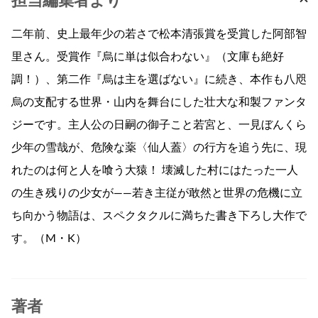
担当編集者より
二年前、史上最年少の若さで松本清張賞を受賞した阿部智
里さん。受賞作『烏に単は似合わない』（文庫も絶好
調！）、第二作『烏は主を選ばない』に続き、本作も八咫
烏の支配する世界・山内を舞台にした壮大な和製ファンタ
ジーです。主人公の日嗣の御子こと若宮と、一見ぼんくら
少年の雪哉が、危険な薬〈仙人蓋〉の行方を追う先に、現
れたのは何と人を喰う大猿！ 壊滅した村にはたった一人
の生き残りの少女が――若き主従が敢然と世界の危機に立
ち向かう物語は、スペクタクルに満ちた書き下ろし大作で
す。（M・K）
著者