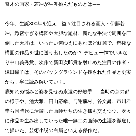
奇才の画家・若冲が生涯挑んだものとは――
今年、生誕300年を迎え、益々注目される画人・伊藤若
冲。緻密すぎる構図や大胆な題材、新たな手法で周囲を圧
倒した天才は、いったい何ゆえにあれほど鮮麗で、奇抜な
構図の作品を世に送り出したのか？ デビュー作でいきな
り中山義秀賞、次作で新田次郎賞を射止めた注目の作者・
澤田瞳子は、そのバックグラウンドを残された作品と史実
から丁寧に読み解いていく。
底知れぬ悩みと姿を見せぬ永遠の好敵手――当時の京の都
の様子や、池大雅、円山応挙、与謝蕪村、谷文晁、市川君
圭ら同時代に活躍した画師たちの生き様も交えつつ、次々
に作品を生み出していった唯一無二の画師の生涯を徹底し
て描いた、芸術小説の白眉といえる傑作だ。