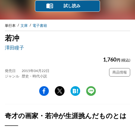
試し読み
単行本
文庫
電子書籍
若冲
澤田瞳子
1,760
円
(税込)
発売日
2015年04月22日
商品情報
ジャンル
歴史・時代小説
奇才の画家・若冲が生涯挑んだものとは
――