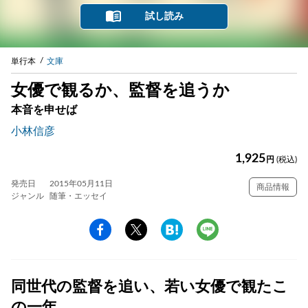
試し読み
単行本
文庫
女優で観るか、監督を追うか
本音を申せば
小林信彦
1,925
円
(税込)
発売日
2015年05月11日
商品情報
ジャンル
随筆・エッセイ
同世代の監督を追い、若い女優で観たこ
の一年