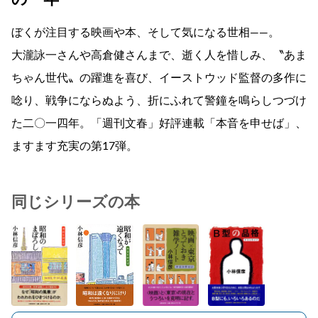
ぼくが注目する映画や本、そして気になる世相――。
大瀧詠一さんや高倉健さんまで、逝く人を惜しみ、〝あま
ちゃん世代〟の躍進を喜び、イーストウッド監督の多作に
唸り、戦争にならぬよう、折にふれて警鐘を鳴らしつづけ
た二〇一四年。「週刊文春」好評連載「本音を申せば」、
ますます充実の第17弾。
同じシリーズの本