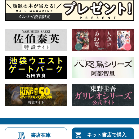
会社概要
自費出版のご案内
お問合せ
ネット書店で購入
書店在庫
株式会社文藝春秋
文春オンライン
Number Web
CREA WEB