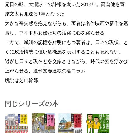
元日の朝、大瀧詠一の訃報を聞いた2014年。高倉健も菅
原文太も見送る1年となった。
大きな喪失感を抱えながらも、著者は名作映画や新作を鑑
賞し、アイドル女優たちの活躍に心を躍らせる。
一方で、繊細の記憶を鮮明にもつ著者は、日本の現状、と
くに政治情勢に強い危機感を表明することも忘れない。
過ぎし日々と現在とを交錯させながら、時代の姿を浮かび
上がらせる、週刊文春連載の名コラム。
解説は芝山幹郎。
同じシリーズの本