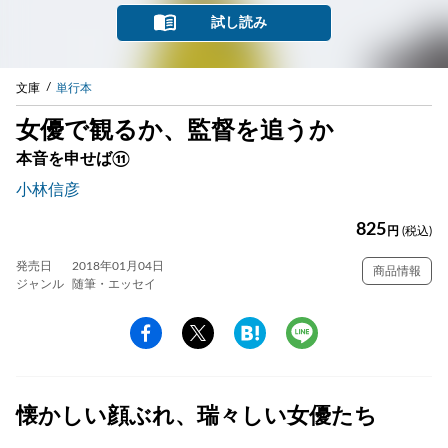
試し読み
文庫
単行本
女優で観るか、監督を追うか
本音を申せば⑪
小林信彦
825
円
(税込)
発売日
2018年01月04日
商品情報
ジャンル
随筆・エッセイ
懐かしい顔ぶれ、瑞々しい女優たち