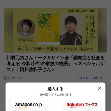
川村元気さんトーク＆サイン会「認知症と社会を
考える“令和時代”の家族の物語」 ＜スペシャルゲ
スト：阿川佐和子さん＞
2019.05.20
イベント・レポート
購入する
※外部サイトに飛びます
おすすめ記事