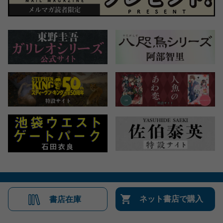
会社概要
自費出版のご案内
お問合せ
ネット書店で購入
書店在庫
株式会社文藝春秋
文春オンライン
Number Web
CREA WEB
Copyright © Bungeishunju Ltd.