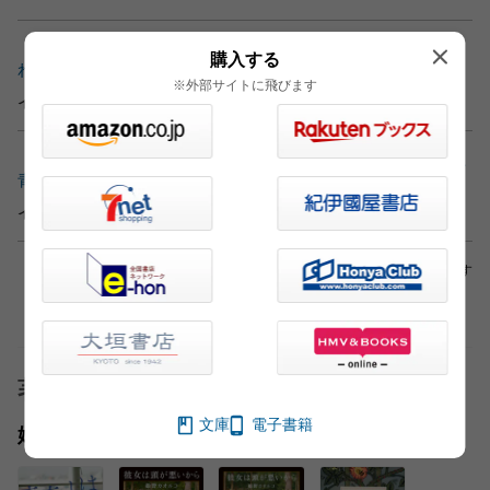
「週刊文春」編集部「「胸キュンも、きらめく汗もない。け
購入する
れど…」青春小説から零れ落ちていたもの」
※外部サイトに飛びます
インタビュー・対談（2021.02.25）
「オール讀物」編集部「1970年代の滋賀の高校を舞台にした
青春小説――『青春とは、』（姫野 カオルコ）」
インタビュー・対談（2020.12.11）
※外部サイトへリンクしている場合もあります
著者
文庫
電子書籍
姫野 カオルコ