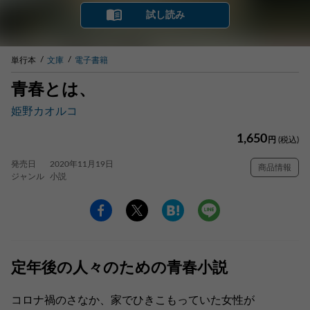
試し読み
単行本
文庫
電子書籍
青春とは、
姫野カオルコ
1,650
円
(税込)
発売日
2020年11月19日
商品情報
ジャンル
小説
定年後の人々のための青春小説
コロナ禍のさなか、家でひきこもっていた女性が