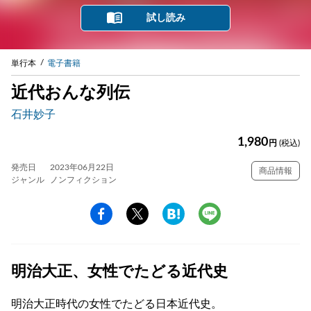
試し読み
単行本
電子書籍
近代おんな列伝
石井妙子
1,980
円
(税込)
発売日
2023年06月22日
商品情報
ジャンル
ノンフィクション
明治大正、女性でたどる近代史
明治大正時代の女性でたどる日本近代史。