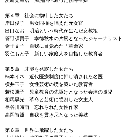
愛新覚羅浩 満洲国へ渡った侯爵令嬢
第４章 社会に物申した女たち
岸田俊子 男女同権を唱えた元女官
出口なお 明治という時代が生んだ女教祖
管野須賀子 幸徳秋水の片腕となったジャーナリスト
金子文子 自我に目覚めた「革命家」
羽仁もと子 新しい家庭人を目指した教育者
第５章 才能を発露した女たち
楠本イネ 近代医療制度に押し潰された名医
横井玉子 女性芸術の礎を築いた教育者
若松賤子 児童教育の先駆けとなった会津の孤児
相馬黒光 革命と芸術に惑溺した女主人
長谷川時雨 忘れられた女性作家
高岡智照 自我を貫き尼となった美妓
第６章 世界に飛躍した女たち