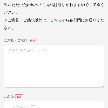
※いただいた内容へのご返信は致しかねますのでご了承く
ださい。
※ご意見・ご感想以外は、
こちら
から各部門にお送りくだ
さい。
ご意見・ご感想
お名前