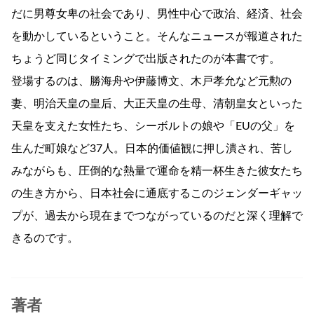
だに男尊女卑の社会であり、男性中心で政治、経済、社会
を動かしているということ。そんなニュースが報道された
ちょうど同じタイミングで出版されたのが本書です。
登場するのは、勝海舟や伊藤博文、木戸孝允など元勲の
妻、明治天皇の皇后、大正天皇の生母、清朝皇女といった
天皇を支えた女性たち、シーボルトの娘や「EUの父」を
生んだ町娘など37人。日本的価値観に押し潰され、苦し
みながらも、圧倒的な熱量で運命を精一杯生きた彼女たち
の生き方から、日本社会に通底するこのジェンダーギャッ
プが、過去から現在までつながっているのだと深く理解で
きるのです。
著者