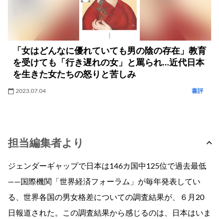
「女はどんなに優れていても男の陰の存在」教育
を受けても「行き遅れの女」と罵られ…近代日本
を生きた女たちの怒りと苦しみ
2023.07.04
書評
担当編集者より
ジェンダーギャップで日本は146カ国中125位で過去最低
――国際機関「世界経済フォーラム」が毎年発表してい
る、世界各国の男女格差についての調査結果が、６月20
日報道された。この調査結果から感じるのは、日本はいま