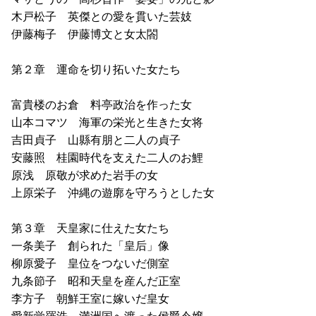
木戸松子 英傑との愛を貫いた芸妓
伊藤梅子 伊藤博文と女太閤
第２章 運命を切り拓いた女たち
富貴楼のお倉 料亭政治を作った女
山本コマツ 海軍の栄光と生きた女将
吉田貞子 山縣有朋と二人の貞子
安藤照 桂園時代を支えた二人のお鯉
原浅 原敬が求めた岩手の女
上原栄子 沖縄の遊廓を守ろうとした女
第３章 天皇家に仕えた女たち
一条美子 創られた「皇后」像
柳原愛子 皇位をつないだ側室
九条節子 昭和天皇を産んだ正室
李方子 朝鮮王室に嫁いだ皇女