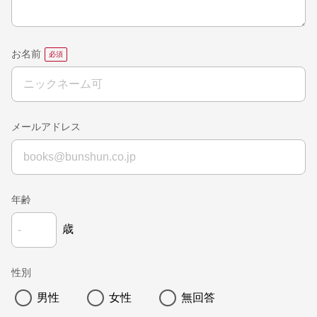
お名前
メールアドレス
年齢
歳
性別
男性
女性
無回答