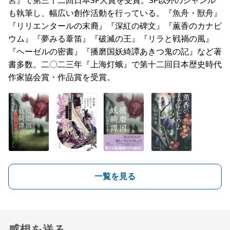
宮』で第三十二回日本SF大賞を受賞。SF以外のジャンル
も執筆し、幅広い創作活動を行っている。『魚舟・獣舟』
『リリエンタールの末裔』『深紅の碑文』『薫香のカナピ
ウム』『夢みる葦笛』『破滅の王』『リラと戦禍の風』
『ヘーゼルの密書』『播磨国妖綺譚あきつ鬼の記』など著
書多数。二〇二三年『上海灯蛾』で第十二回日本歴史時代
作家協会賞・作品賞を受賞。
一覧を見る
感想を送る