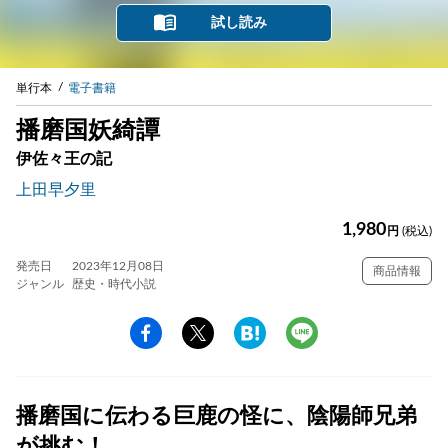
試し読み
単行本
電子書籍
播磨国妖綺譚
伊佐々王の記
上田早夕里
1,980
円
(税込)
発売日
2023年12月08日
商品情報
ジャンル
歴史・時代小説
播磨国に伝わる巨鹿の怪に、陰陽師兄弟
が挑む！