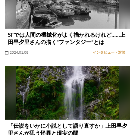
SFでは人間の機械化がよく描かれるけれど……上
田早夕里さんの描く“ファンタジー”とは
2024.01.08
インタビュー・対談
「伝説をいかに小説として語り直すか」上田早夕
里さんが思う怪異と現実の間