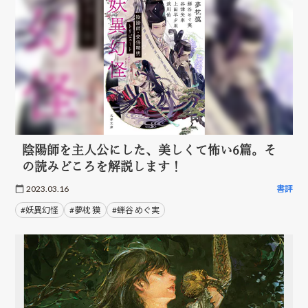
陰陽師を主人公にした、美しくて怖い6篇。そ
の読みどころを解説します！
2023.03.16
書評
#妖異幻怪
#夢枕 獏
#蝉谷 めぐ実