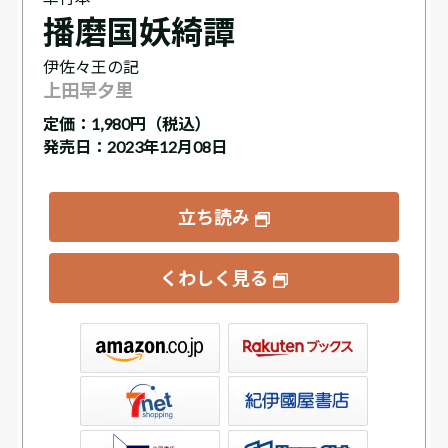
播磨国妖綺譚
伊佐々王の記
上田早夕里
定価：
1,980円（税込）
発売日：2023年12月08日
立ち読み
くわしく見る
ックス
屋書店ウェブストア
Club