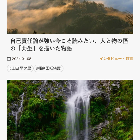
自己責任論が強い今こそ読みたい、人と物の怪
の「共生」を描いた物語
2024.01.08
インタビュー・対談
#上田 早夕里
#播磨国妖綺譚