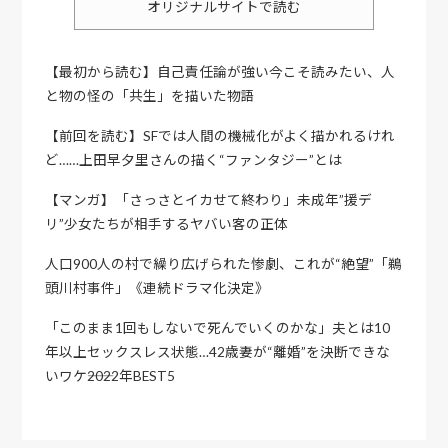
オリジナルサイトで読む
【最初から読む】自己責任論が強い今こそ読みたい、人
と物の怪の「共生」を描いた物語
【前回を読む】SFでは人間の機械化がよく描かれるけれ
ど……上田早夕里さんの描く“ファンタジー”とは
【マンガ】「さっさとイカせて終わり」未成年”援デ
リ”少女たちが相手するヤバい客の正体
人口900人の村で繰り広げられた惨劇、これが“絶望”「鵜
頭川村事件」《連続ドラマ化決定》
「このまま1回もしないで死んでいくのかな」夫とは10
年以上セックスレス状態…42歳妻が“離婚”を決断できな
いワケ――2022年BEST5