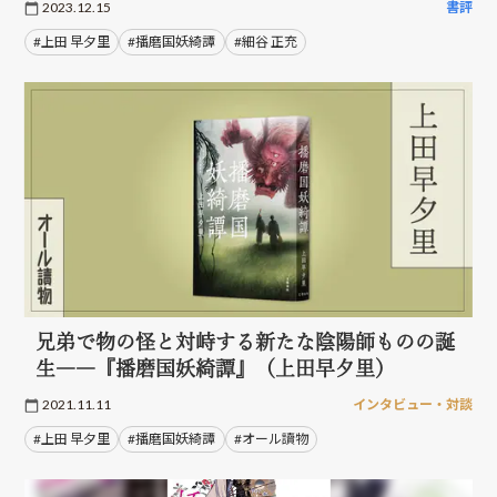
2023.12.15
書評
#上田 早夕里
#播磨国妖綺譚
#細谷 正充
兄弟で物の怪と対峙する新たな陰陽師ものの誕
生――『播磨国妖綺譚』（上田早夕里）
2021.11.11
インタビュー・対談
#上田 早夕里
#播磨国妖綺譚
#オール讀物