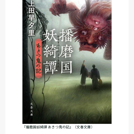
『播磨国妖綺譚 あきつ鬼の記』（文春文庫）