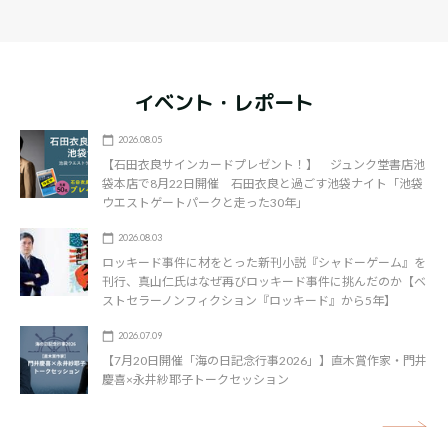
イベント・レポート
2026.08.05
【石田衣良サインカードプレゼント！】 ジュンク堂書店池
袋本店で8月22日開催 石田衣良と過ごす池袋ナイト「池袋
ウエストゲートパークと走った30年」
2026.08.03
ロッキード事件に材をとった新刊小説『シャドーゲーム』を
刊行、真山仁氏はなぜ再びロッキード事件に挑んだのか【ベ
ストセラーノンフィクション『ロッキード』から5年】
2026.07.09
【7月20日開催「海の日記念行事2026」】直木賞作家・門井
慶喜×永井紗耶子トークセッション
矢