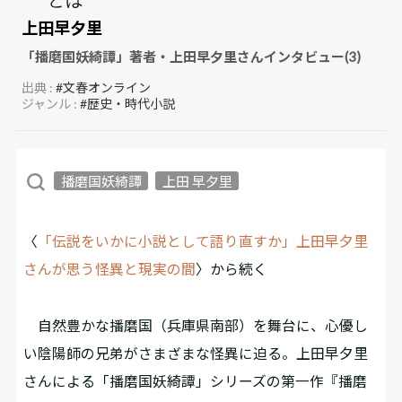
上田早夕里
「播磨国妖綺譚」著者・上田早夕里さんインタビュー(3)
出典 :
#文春オンライン
ジャンル :
#歴史・時代小説
播磨国妖綺譚
上田 早夕里
〈
「伝説をいかに小説として語り直すか」上田早夕里
さんが思う怪異と現実の間
〉から続く
自然豊かな播磨国（兵庫県南部）を舞台に、心優し
い陰陽師の兄弟がさまざまな怪異に迫る――。上田早夕里
さんによる「播磨国妖綺譚」シリーズの第一作『播磨