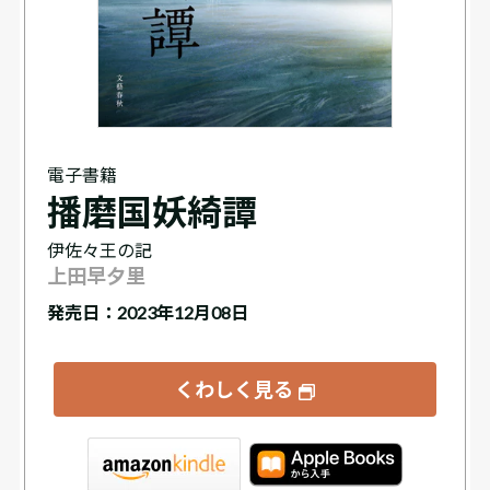
電子書籍
播磨国妖綺譚
伊佐々王の記
上田早夕里
発売日：2023年12月08日
くわしく見る
tore