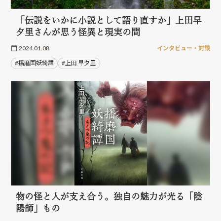
「伝説をいかに小説として語り直すか」上田早
夕里さんが思う怪異と現実の間
2024.01.08
インタビュー・対談
#播磨国妖綺譚
#上田 早夕里
物の怪と人が支え合う。独自の魅力が光る「陰
陽師」もの