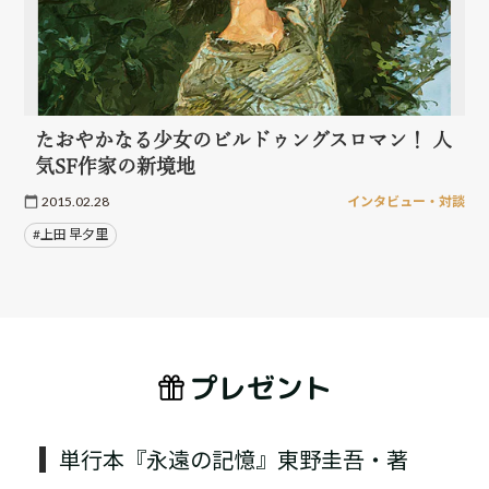
たおやかなる少女のビルドゥングスロマン！ 人
気SF作家の新境地
2015.02.28
インタビュー・対談
#上田 早夕里
プレゼント
単行本『永遠の記憶』東野圭吾・著