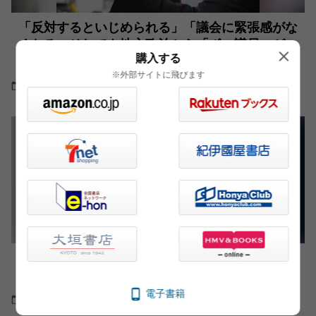
「反対するといじめられる」「議会に緊張感がな
くなる」それでも地方政治から「ボス議員」がい
購入する
なくならない理由
※外部サイトに飛びます
2024.09.26
特集
ハラスメントにクレーマー、アルバイト生活…地
方議会のキツすぎる現実とは
電子書籍
2020.09.09
書評