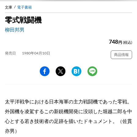
文庫
電子書籍
零式戦闘機
柳田邦男
748
円
(税込)
発売日
1980年04月10日
商品情報
太平洋戦争における日本海軍の主力戦闘機であった零戦。
外国機を凌駕するこの新鋭機開発に没頭した堀越二郎を中
心とする若き技術者の足跡を描いたドキュメント。（佐貫
亦男）