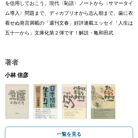
を信用しておこう。現代〈恥語〉ノートから〈サマータイ
ム導入〉問題まで、ディカプリオから志ん朝まで、歯に衣
着せぬ発言満載の「週刊文春」好評連載エッセイ「人生は
五十一から」文庫化第２弾です！解説・亀和田武
著者
小林 信彦
一覧を見る