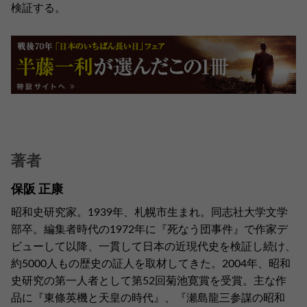
検証する。
著者
保阪 正康
昭和史研究家。1939年、札幌市生まれ。同志社大学文学
部卒。編集者時代の1972年に『死なう団事件』で作家デ
ビューして以降、一貫して日本の近現代史を検証し続け、
約5000人もの歴史の証人を取材してきた。2004年、昭和
史研究の第一人者として第52回菊池寛賞を受賞。主な作
品に『東條英機と天皇の時代』、『瀬島龍三参謀の昭和