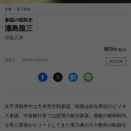
文庫
電子書籍
参謀の昭和史
瀬島龍三
保阪正康
803
円
(税込)
発売日
1991年02月09日
商品情報
太平洋戦争中は大本営作戦参謀、戦後は総合商社のビジネ
ス参謀、中曾根行革では総理の政治参謀。激動の昭和時代
を常に背後からリードしてきた実力者の六十数年の軌跡を