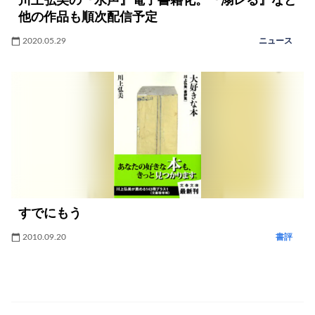
川上弘美の『水声』電子書籍化。『溺レる』など
他の作品も順次配信予定
2020.05.29
ニュース
すでにもう
2010.09.20
書評