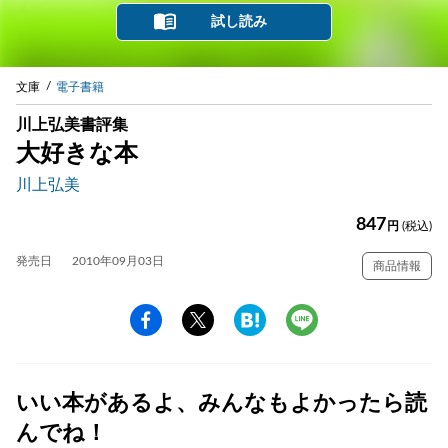
試し読み
文庫
電子書籍
川上弘美書評集
大好きな本
川上弘美
847
円
(税込)
発売日
2010年09月03日
商品情報
いい本があるよ、みんなもよかったら読
んでね！