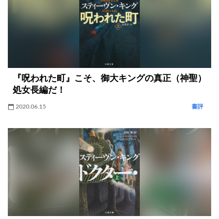
『呪われた町』こそ、御大キングの真正（神聖）
処女長編だ！
2020.06.15
書評