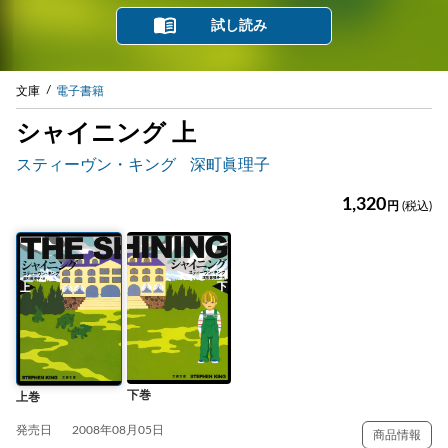
試し読み
文庫
電子書籍
シャイニング 上
スティーヴン・キング
深町眞理子
1,320
円
(税込)
下巻
上巻
発売日
2008年08月05日
商品情報