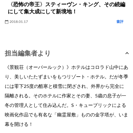
〈恐怖の帝王〉スティーヴン・キング、その続編
にして集大成にして新境地！
2018.01.17
書評
担当編集者より
《景観荘（オーバールック）》ホテルはコロラド山中にあ
り、美しいたたずまいをもつリゾート・ホテル。だが冬季
には零下25度の酷寒と積雪に閉ざされ、外界から完全に
隔離される。そのホテルに作家とその妻、5歳の息子が一
冬の管理人として住み込んだ。S・キューブリックによる
映画化作品でも有名な「幽霊屋敷」ものの金字塔が、いま
幕を開ける！