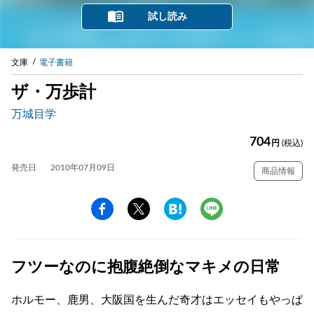
試し読み
文庫
電子書籍
ザ・万歩計
万城目学
704
円
(税込)
発売日
2010年07月09日
商品情報
フツーなのに抱腹絶倒なマキメの日常
ホルモー、鹿男、大阪国を生んだ奇才はエッセイもやっぱ