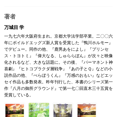
著者
万城目 学
一九七六年大阪府生まれ。京都大学法学部卒業。二〇〇六
年にボイルドエッグズ新人賞を受賞した『鴨川ホルモー』
でデビュー。同作の他、『鹿男あをによし』『プリンセ
ス・トヨトミ』『偉大なる、しゅららぼん』が次々と映像
化されるなど、大きな話題に。その後、『パーマネント神
喜劇』『ヒトコブラクダ層戦争』『あの子とＱ』などの小
説作品の他、『べらぼうくん』『万感のおもい』などエッ
セイ作品も多数発表。昨年刊行した、本書のシリーズ第一
作『八月の御所グラウンド』で第一七〇回直木三十五賞を
受賞している。