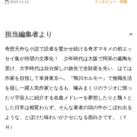
2019.11.12
インタビュー・対談
担当編集者より
奇想天外な小説で読者を驚かせ続ける奇才マキメの初エッ
セイ集が待望の文庫化！ 少年時代は大阪で阿呆の薫陶を
受け、大学時代は自分探しの旅先で全財産を失い、はては
作家を目指して単身東京へ。『鴨川ホルモー』で無職生活
を脱し一躍人気作家となるも、噛みまくりのラジオに憤っ
たり宇宙人に紹介する名曲メドレーを夢想したりと飄々と
した日常は相変わらず。そんな著者の頭の中がこぼれ出る
ような、とぼけた味わいがクセになる面白さです。（Ｙ
Ｈ）