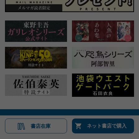
会社概要
自費出版のご案内
お問合せ
ネット書店で購入
書店在庫
株式会社文藝春秋
文春オンライン
Number Web
CREA WEB
Copyright © Bungeishunju Ltd.