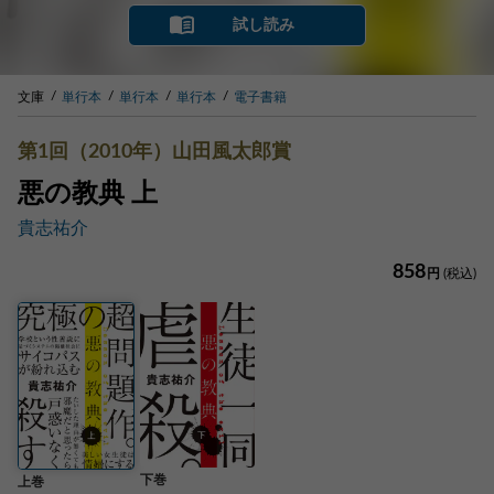
試し読み
文庫
単行本
単行本
単行本
電子書籍
第1回（2010年）山田風太郎賞
悪の教典 上
貴志祐介
858
円
(税込)
下巻
上巻