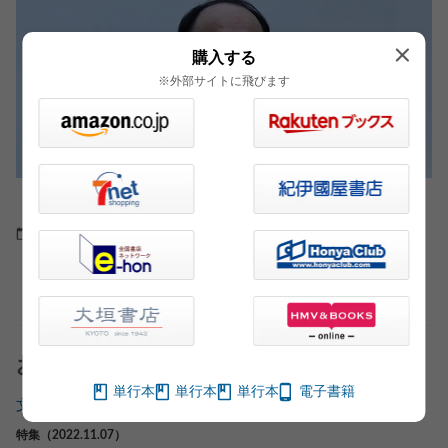
購入する
※外部サイトに飛びます
性善説に立ったシステムに悪魔が入りこむ
2010.07.20
インタビュー・対談
おすすめ記事
単行本
単行本
単行本
電子書籍
文春文庫部「文春文庫秋のミステリーフェア」
特集（2022.11.07）