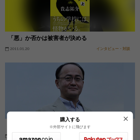
「悪」か否かは被害者が決める
2011.01.20
インタビュー・対談
購入する
性善説に立ったシステムに悪魔が入りこむ
※外部サイトに飛びます
2010.07.20
インタビュー・対談