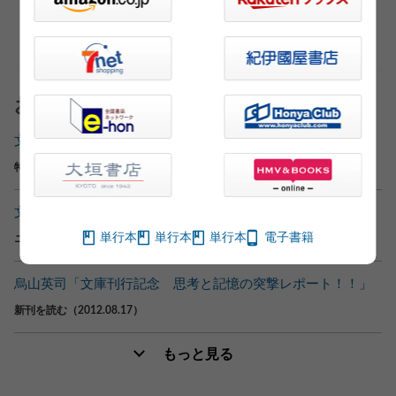
おすすめ記事
文春文庫部「文春文庫秋のミステリーフェア」
特集（2022.11.07）
文芸編集者が“推し本”をご紹介！ vol.2
単行本
単行本
単行本
電子書籍
ニュース（2021.03.01）
烏山英司「文庫刊行記念 思考と記憶の突撃レポート！！」
新刊を読む（2012.08.17）
もっと見る