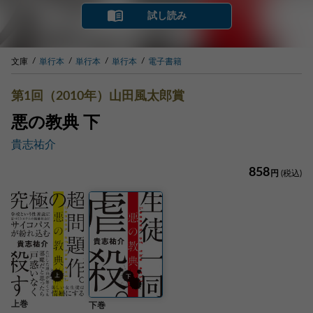
試し読み
文庫
単行本
単行本
単行本
電子書籍
第1回（2010年）山田風太郎賞
悪の教典 下
貴志祐介
858
円
(税込)
上巻
下巻