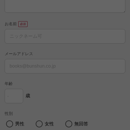
お名前
メールアドレス
年齢
歳
性別
男性
女性
無回答