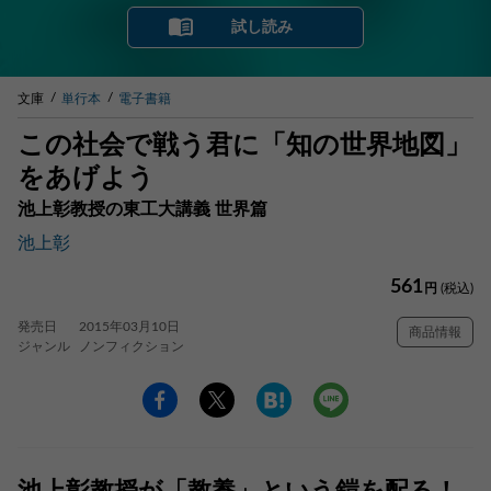
試し読み
文庫
単行本
電子書籍
この社会で戦う君に「知の世界地図」
をあげよう
池上彰教授の東工大講義 世界篇
池上彰
561
円
(税込)
発売日
2015年03月10日
商品情報
ジャンル
ノンフィクション
池上彰教授が「教養」という鎧を配る！