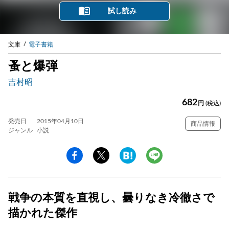
試し読み
文庫
電子書籍
蚤と爆弾
吉村昭
682
円
(税込)
発売日
2015年04月10日
商品情報
ジャンル
小説
戦争の本質を直視し、曇りなき冷徹さで
描かれた傑作