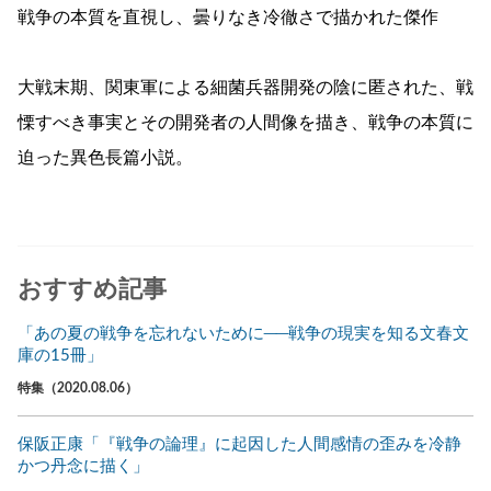
戦争の本質を直視し、曇りなき冷徹さで描かれた傑作
大戦末期、関東軍による細菌兵器開発の陰に匿された、戦
慄すべき事実とその開発者の人間像を描き、戦争の本質に
迫った異色長篇小説。
おすすめ記事
「あの夏の戦争を忘れないために──戦争の現実を知る文春文
庫の15冊」
特集（2020.08.06）
保阪正康「『戦争の論理』に起因した人間感情の歪みを冷静
かつ丹念に描く」