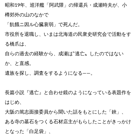
昭和19年、巡洋艦「阿武隈」の帰還兵・成瀬時夫が、小
樽郊外の山のなかで
「飢餓ニ因ル心臓衰弱」で死んだ。
市役所を退職し、いまは北海道の民衆史研究会で活動をす
る橋爪は、
自らの過去の経験から、成瀬は‶逃亡〟したのではない
か、と直感。
遺族を探し、調査をするようになる――。
長篇小説『逃亡』と合わせ鏡のようになっている表題作を
はじめ、
大阪の篤志面接委員から聞いた話をもとにした「鋏」、
ある寺の墓石をつくる石材店主がもらしたことがきっかけ
となった「白足袋」、