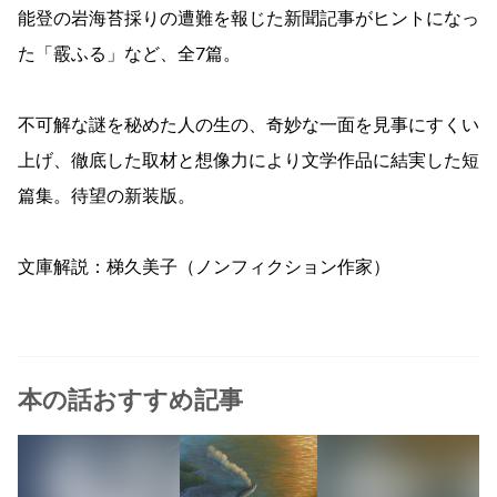
能登の岩海苔採りの遭難を報じた新聞記事がヒントになっ
た「霰ふる」など、全7篇。
不可解な謎を秘めた人の生の、奇妙な一面を見事にすくい
上げ、徹底した取材と想像力により文学作品に結実した短
篇集。待望の新装版。
文庫解説：梯久美子（ノンフィクション作家）
本の話おすすめ記事