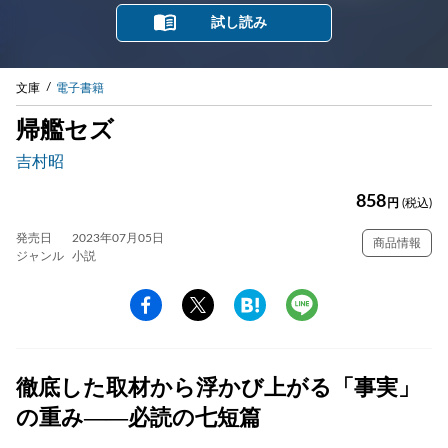
試し読み
文庫
電子書籍
帰艦セズ
吉村昭
858
円
(税込)
発売日
2023年07月05日
商品情報
ジャンル
小説
徹底した取材から浮かび上がる「事実」
の重み――必読の七短篇