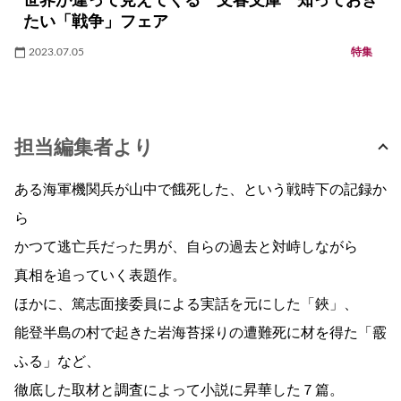
世界が違って見えてくる 文春文庫 知っておき
たい「戦争」フェア
2023.07.05
特集
担当編集者より
ある海軍機関兵が山中で餓死した、という戦時下の記録か
ら
かつて逃亡兵だった男が、自らの過去と対峙しながら
真相を追っていく表題作。
ほかに、篤志面接委員による実話を元にした「鋏」、
能登半島の村で起きた岩海苔採りの遭難死に材を得た「霰
ふる」など、
徹底した取材と調査によって小説に昇華した７篇。