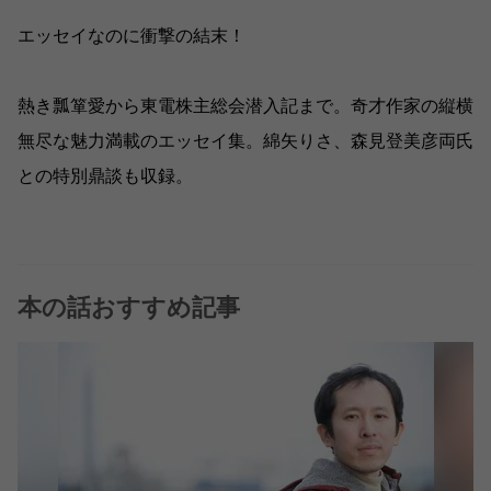
エッセイなのに衝撃の結末！
熱き瓢箪愛から東電株主総会潜入記まで。奇才作家の縦横
無尽な魅力満載のエッセイ集。綿矢りさ、森見登美彦両氏
との特別鼎談も収録。
本の話おすすめ記事