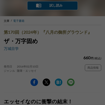
試し読み
文庫
電子書籍
第170回（2024年）『八月の御所グラウンド』
ザ・万字固め
万城目学
660
円
(税込)
発売日
2016年02月10日
商品情報
ジャンル
随筆・エッセイ
エッセイなのに衝撃の結末！