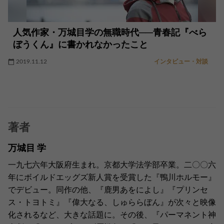
人気作家・万城目学の無職時代──青春記『べら
ぼうくん』に書かれなかったこと
2019.11.12
インタビュー・対談
著者
万城目 学
一九七六年大阪府生まれ。京都大学法学部卒業。二〇〇六
年にボイルドエッグズ新人賞を受賞した『鴨川ホルモー』
でデビュー。同作の他、『鹿男あをによし』『プリンセ
ス・トヨトミ』『偉大なる、しゅららぼん』が次々と映像
化されるなど、大きな話題に。その後、『パーマネント神