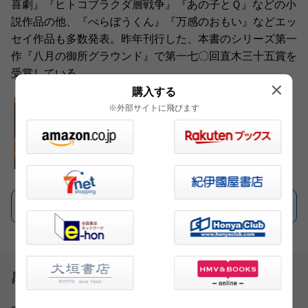
喜劇』『ヒトコブラクダ層戦争』『あの子とＱ』などの小
説作品の他、『べらぼうくん』『万感のおもい』などエッ
セイ作品も多数発表。昨年刊行した、本書のシリーズ第一
作『八月の御所グラウンド』で第一七〇回直木三十五賞を
受賞している。
購入する
※外部サイトに飛びます
一覧を見る
感想を送る