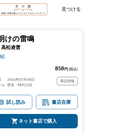
見つける
明けの雷鳴
 高松凌雲
昭
858
円
(税込)
日
2016年07月08日
商品情報
ンル
歴史・時代小説
試し読み
書店在庫
ネット書店で購入