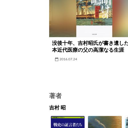
没後十年、吉村昭氏が書き遺し
本近代医療の父の高潔なる生涯
2016.07.24
著者
吉村 昭