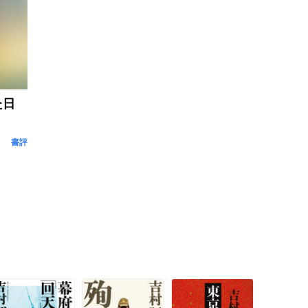
た日
書評