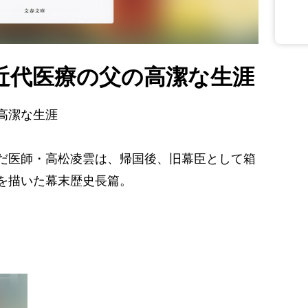
近代医療の父の高潔な生涯
高潔な生涯
だ医師・高松凌雲は、帰国後、旧幕臣として箱
を描いた幕末歴史長篇。