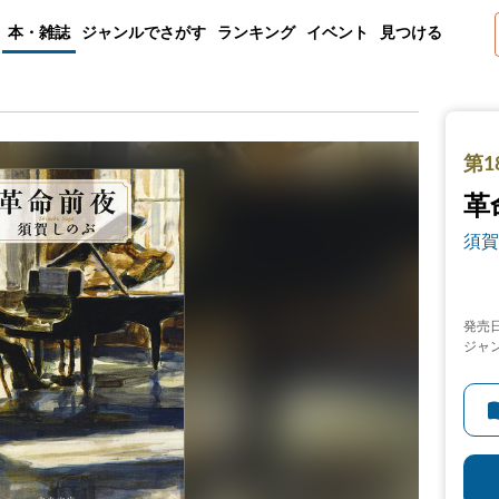
本・雑誌
ジャンルでさがす
ランキング
イベント
見つける
第1
革
須賀
発売
ジャ