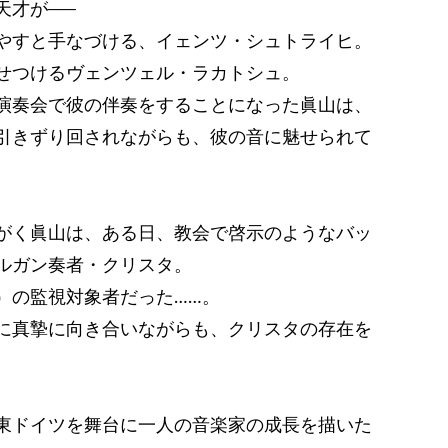
天才が──
やすと手なづける、イェンツ・シュトライヒ。
せつけるヴェンツェル・ラカトシュ。
演奏会で彼の伴奏をすることになった眞山は、
引きずり回されながらも、彼の音に魅せられて
がく眞山は、ある日、教会で啓示のようなバッ
ルガン奏者・クリスタ。
）の監視対象者だった……。
に真摯に向き合いながらも、クリスタの存在を
。
東ドイツを舞台に一人の音楽家の成長を描いた