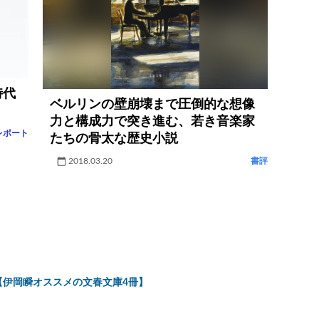
時代
ベルリンの壁崩壊まで圧倒的な想像
力と構成力で突き進む、若き音楽家
レポート
たちの骨太な歴史小説
2018.03.20
書評
【伊岡瞬オススメの文春文庫4冊】