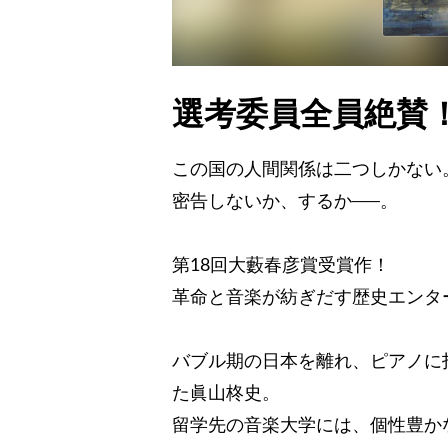
選考委員全員絶賛！
この国の人間関係は二つしかない
密告しないか、するか──。
第18回大藪春彦賞受賞作！
革命と音楽が紡ぎだす歴史エンタ
バブル期の日本を離れ、ピアノに
た眞山柊史。
留学先の音楽大学には、個性豊か