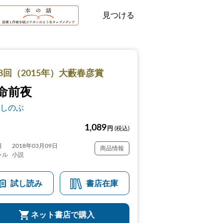
見つける
8回（2015年）大藪春彦賞
命前夜
しのぶ
1,089
円
(税込)
日
2018年03月09日
商品情報
ンル
小説
試し読み
書店在庫
ネット書店で購入