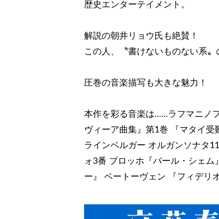
歴史エンターテイメント。
解説の朝井リョウ氏も絶賛！
この人、〝書けないものない系〟
圧巻の音楽描写も大きな魅力！
本作を彩る音楽は……ラフマニノ
ヴィーア曲集』第1巻 『マタイ
ラインベルガー オルガンソナタ1
ォ3番 ブロッホ『バール・シェム
ー』 ベートーヴェン 『フィデリオ』 