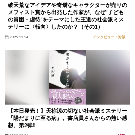
破天荒なアイデアや奇矯なキャラクターが売りの
メフィスト賞から出発した作家が、なぜ“子ども
の貧困・虐待”をテーマにした王道の社会派ミス
テリーに〈転向〉したのか？（その1）
2025.11.24
インタビュー・対談
【本日発売！】天祢涼の切ない社会派ミステリー
『陽だまりに至る病』。書店員さんからの熱い感
想、第2弾!!