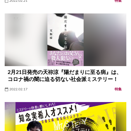
2022.02.21
特集
2月21日発売の天祢涼『陽だまりに至る病』は、
コロナ禍の闇に迫る切ない社会派ミステリー！
2022.02.17
特集