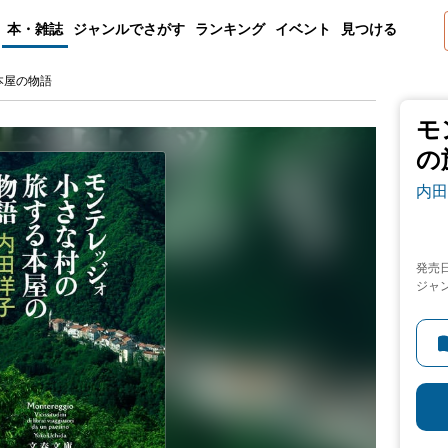
本・雑誌
ジャンルでさがす
ランキング
イベント
見つける
本屋の物語
モ
の
内田
発売
ジャ