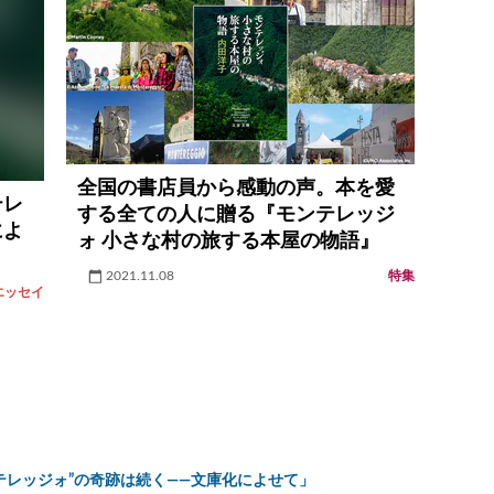
全国の書店員から感動の声。本を愛
テレ
する全ての人に贈る『モンテレッジ
によ
ォ 小さな村の旅する本屋の物語』
2021.11.08
特集
エッセイ
テレッジォ”の奇跡は続く――文庫化によせて」