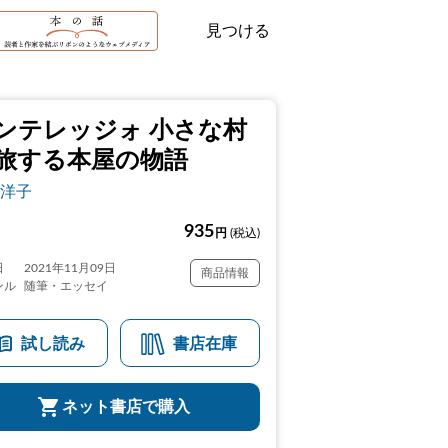
見つける
ンテレッジォ 小さな村
旅する本屋の物語
洋子
935
円
(税込)
日
2021年11月09日
商品情報
ンル
随筆・エッセイ
試し読み
書店在庫
ネット書店で購入