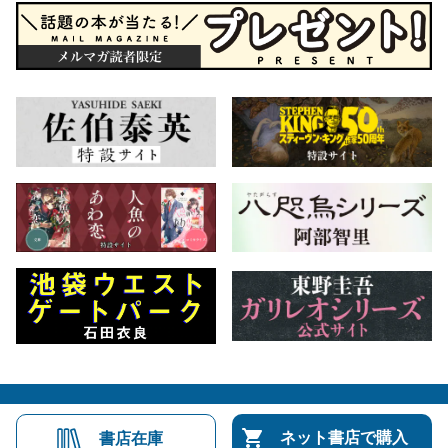
会社概要
自費出版のご案内
お問合せ
ネット書店で購入
書店在庫
株式会社文藝春秋
文春オンライン
Number Web
CREA WEB