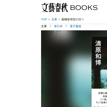
TOP
文庫
薬物依存症の日々
文庫
単行本
電子書籍