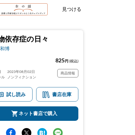
見つける
物依存症の日々
和博
825
円
(税込)
日
2023年08月02日
商品情報
ンル
ノンフィクション
試し読み
書店在庫
ネット書店で購入