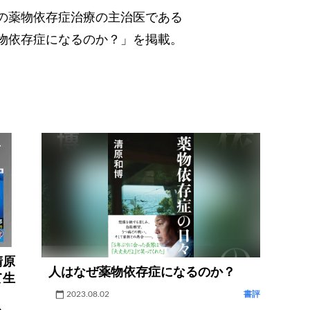
の薬物依存症治療の主治医である
物依存症になるのか？」を掲載。
清原
人はなぜ薬物依存症になるのか？
て生
は？
2023.08.02
書評