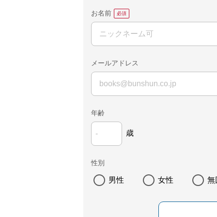
お名前
メールアドレス
年齢
歳
性別
男性
女性
無