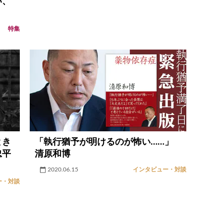
い、
特集
とき
「執行猶予が明けるのが怖い……」
忠平
清原和博
2020.06.15
インタビュー・対談
ー・対談