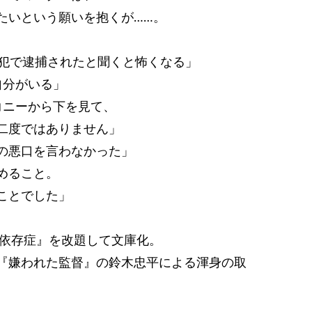
たいという願いを抱くが……。
再犯で逮捕されたと聞くと怖くなる」
自分がいる」
コニーから下を見て、
二度ではありません」
の悪口を言わなかった」
めること。
ことでした」
物依存症』を改題して文庫化。
『嫌われた監督』の鈴木忠平による渾身の取