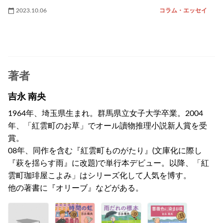
2023.10.06
コラム・エッセイ
著者
吉永 南央
1964年、埼玉県生まれ。群馬県立女子大学卒業。2004
年、「紅雲町のお草」でオール讀物推理小説新人賞を受
賞。
08年、同作を含む『紅雲町ものがたり』(文庫化に際し
『萩を揺らす雨』に改題)で単行本デビュー。以降、「紅
雲町珈琲屋こよみ」はシリーズ化して人気を博す。
他の著書に『オリーブ』などがある。