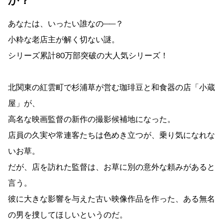
か？
あなたは、いったい誰なの──？
小粋な老店主が解く切ない謎。
シリーズ累計80万部突破の大人気シリーズ！
北関東の紅雲町で杉浦草が営む珈琲豆と和食器の店「小蔵
屋」が、
高名な映画監督の新作の撮影候補地になった。
店員の久実や常連客たちは色めき立つが、乗り気になれな
いお草。
だが、店を訪れた監督は、お草に別の意外な頼みがあると
言う。
彼に大きな影響を与えた古い映像作品を作った、ある無名
の男を捜してほしいというのだ。