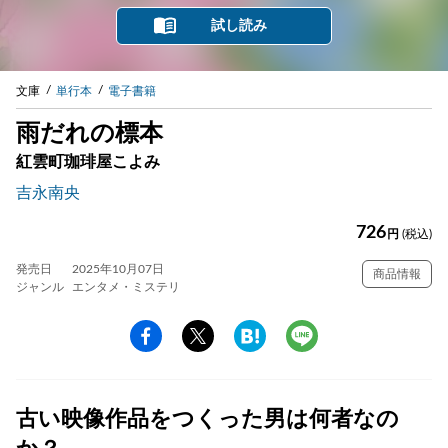
試し読み
文庫
単行本
電子書籍
雨だれの標本
紅雲町珈琲屋こよみ
吉永南央
726
円
(税込)
発売日
2025年10月07日
商品情報
ジャンル
エンタメ・ミステリ
古い映像作品をつくった男は何者なの