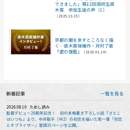
できました」――第12回高校生直
木賞 参加生徒の声（1）
（2025.10.15）
読書オンライン
京都の闇を余すところなく描
く…直木賞候補作・月村了衛
『虚の伽藍』
（2025.01.14）
新着記事
一覧を見る
2026.08.10
ためし読み
監督デビュー20周年記念！ 初の本格書き下ろし小説『さとこ
はいつも』より、中井聡子（中2）の初恋を描いた第一章「初恋
とネブライザー」冒頭25ページを公開。