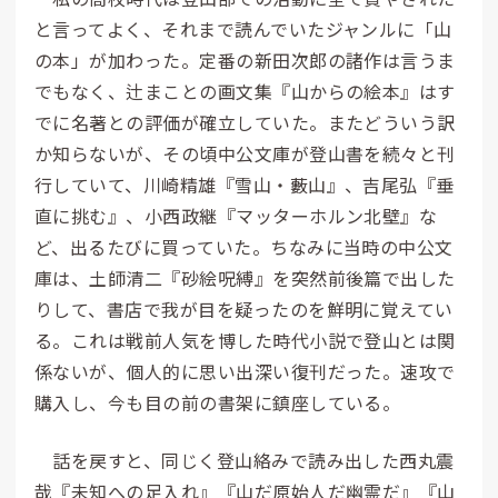
と言ってよく、それまで読んでいたジャンルに「山
の本」が加わった。定番の新田次郎の諸作は言うま
でもなく、辻まことの画文集『山からの絵本』はす
でに名著との評価が確立していた。またどういう訳
か知らないが、その頃中公文庫が登山書を続々と刊
行していて、川崎精雄『雪山・藪山』、吉尾弘『垂
直に挑む』、小西政継『マッターホルン北壁』な
ど、出るたびに買っていた。ちなみに当時の中公文
庫は、土師清二『砂絵呪縛』を突然前後篇で出した
りして、書店で我が目を疑ったのを鮮明に覚えてい
る。これは戦前人気を博した時代小説で登山とは関
係ないが、個人的に思い出深い復刊だった。速攻で
購入し、今も目の前の書架に鎮座している。
話を戻すと、同じく登山絡みで読み出した西丸震
哉『未知への足入れ』『山だ原始人だ幽霊だ』『山