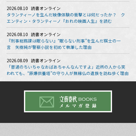
2026.08.10
読書オンライン
タランティーノを生んだ映像体験の衝撃とは何だったか？ ク
エンティン・タランティーノ『おれの映画人生』を読む
2026.08.10
読書オンライン
『刑事総務課は眠らない』“眠らない刑事”を生んだ棋士の一
言 矢樹純が警察小説を初めて執筆した理由
2026.08.09
読書オンライン
「普通のちいちゃなおばあちゃんなんですよ」近所の人から笑
われても、“原爆供養塔”の守り人が無縁仏の遺族を訪ね歩く理由