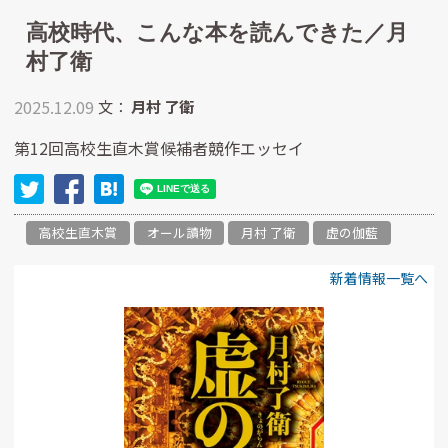
高校時代、こんな本を読んできた／月
村了衛
2025.12.09
文：
月村 了衛
第12回高校生直木賞候補者競作エッセイ
高校生直木賞
オール讀物
月村 了衛
虚の伽藍
新着情報一覧へ