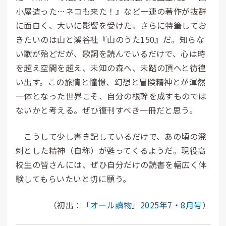
小屋造った…ネコも来た！』など一連の著作が抜群
に面白く、大いに影響を受けた。さらに特筆してお
きたいのは山と溪谷社『山のうた150』だ。知らな
い歌が殆どだが、歌詞を読んでいるだけで、心は時
を超え空間を超え、未知の森へ、未踏の頂へと彷徨
い出す。この旅情と憧憬、幻想と冒険精神とが渾然
一体となった世界こそ、自分の根幹を成すものでは
ないかと考える。ぜひ復刊すべき一冊だと思う。
こうして少し書き記しているだけで、あの頃の溌
剌とした精神（自称）が甦ってくるようだ。現役高
校生の皆さんには、ぜひ自分だけの読書を幅広く体
験してもらいたいと切に願う。
（初出：
「オール讀物」2025年7・8月号
）