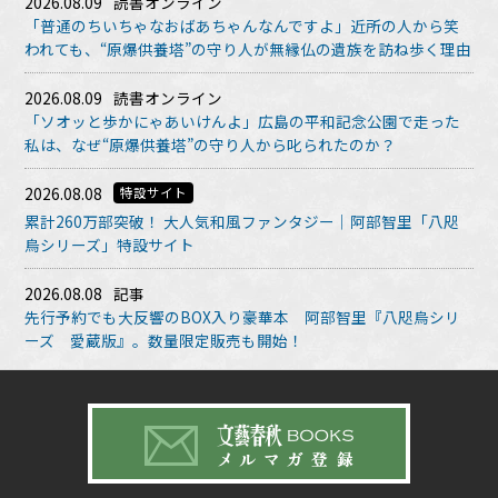
2026.08.09
読書オンライン
「普通のちいちゃなおばあちゃんなんですよ」近所の人から笑
われても、“原爆供養塔”の守り人が無縁仏の遺族を訪ね歩く理由
2026.08.09
読書オンライン
「ソオッと歩かにゃあいけんよ」広島の平和記念公園で走った
私は、なぜ“原爆供養塔”の守り人から叱られたのか？
2026.08.08
特設サイト
累計260万部突破！ 大人気和風ファンタジー｜阿部智里「八咫
烏シリーズ」特設サイト
2026.08.08
記事
先行予約でも大反響のBOX入り豪華本 阿部智里『八咫烏シリ
ーズ 愛蔵版』。数量限定販売も開始！