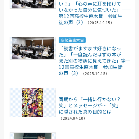
い！」「心の声に耳を傾けて
いなかった自分に気づいた」――
第12回高校生直木賞 参加生
徒の声（2）
（2025.10.15）
高校生直木賞
「読書がますます好きになっ
た」「一度読んだはずの本が
また別の物語に見えてきた」――第
12回高校生直木賞 参加生徒
の声（3）
（2025.10.15）
文春オンライン
同期から「一緒に行かない？
笑」とメッセージが…「笑」
に隠された真の目的とは
（2024.04.10）
CREA