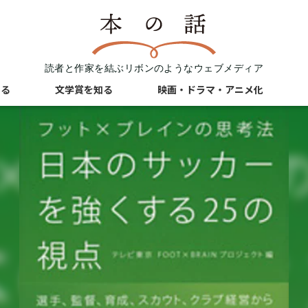
読者と作家を結ぶリボンのようなウェブメディア
知る
文学賞を知る
映画・ドラマ・アニメ化