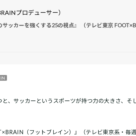
BRAINプロデューサー）
ッカーを強くする25の視点』 （テレビ東京 FOOT×B
IN
と、サッカーというスポーツが持つ力の大きさ、そ
×BRAIN（フットブレイン）』（テレビ東京系・毎週