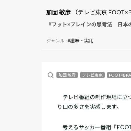
加固 敏彦
（テレビ東京 FOOT×
『フット×ブレインの思考法 日本のサ
ジャンル :
#趣味・実用
加固 敏彦
テレビ東京
FOOT×BRA
テレビ番組の制作現場に立つ
り口の多さを実感します。
考えるサッカー番組『FOOT