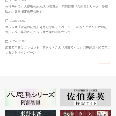
2026.08.08
先行予約でも大反響のBOX入り豪華本 阿部智里『八咫烏シリーズ 愛蔵
版』。数量限定販売も開始！
2026.08.07
ガリレオ『永遠の記憶』発売記念キャンペーン、「あなたとガリレオの記
憶」に福山雅治さんとラジオ番組の参加が決定！
2026.08.07
応募者全員にプレゼント！鳥トマトさん『漫画でイけ』発売記念・絵葉書プ
レゼントキャンペーン
矢