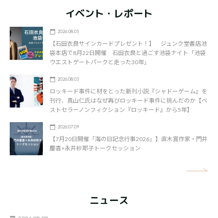
イベント・レポート
2026.08.05
【石田衣良サインカードプレゼント！】 ジュンク堂書店池
袋本店で8月22日開催 石田衣良と過ごす池袋ナイト「池袋
ウエストゲートパークと走った30年」
2026.08.03
ロッキード事件に材をとった新刊小説『シャドーゲーム』を
刊行、真山仁氏はなぜ再びロッキード事件に挑んだのか【ベ
ストセラーノンフィクション『ロッキード』から5年】
2026.07.09
【7月20日開催「海の日記念行事2026」】直木賞作家・門井
慶喜×永井紗耶子トークセッション
矢
ニュース