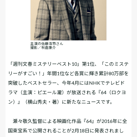
主演の佐藤浩市さん
撮影／秋倉康介
「週刊文春ミステリーベスト10」第1位、「このミステ
リーがすごい！」年間1位など各賞に輝き累計80万部を
突破したベストセラー、今年4月にはNHKでテレビド
ラマ（主演：ピエール瀧）が放送される『64（ロクヨ
ン）』（横山秀夫・著）に新たなニュースです。
瀬々敬久監督による映画化作品『64』が2016年に全
国東宝系で公開されることが2月18日に発表されまし