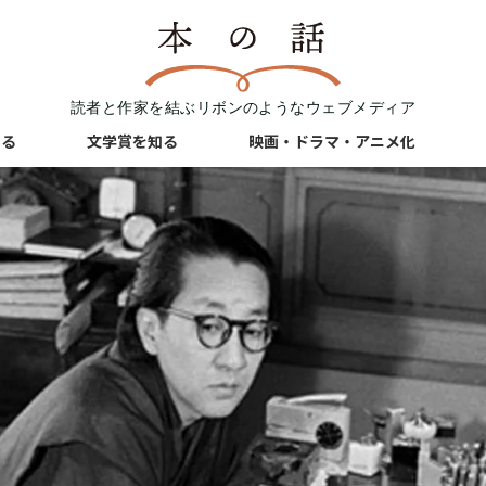
読者と作家を結ぶリボンのようなウェブメディア
知る
文学賞を知る
映画・ドラマ・アニメ化