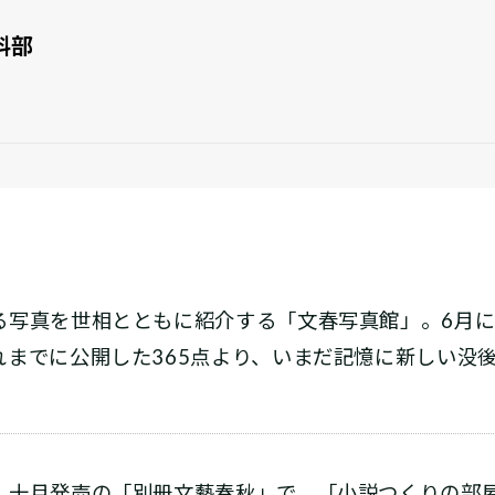
料部
る写真を世相とともに紹介する「文春写真館」。6月に
までに公開した365点より、いまだ記憶に新しい没後
。
十月発売の「別册文藝春秋」で、「小説つくりの部