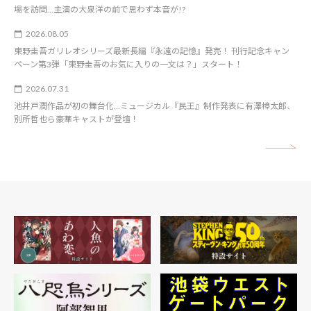
場を訪問…主演の大泉洋の前で思わず本音が!?
2026.08.05
東野圭吾ガリレオシリーズ最新長編『永遠の記憶』発売！ 刊行記念キャン
ペーン第3弾「東野圭吾のお気に入りの一文は？」スタート！
2026.07.31
池井戸潤作品が初の舞台化…ミュージカル『民王』制作発表に有澤樟太郎、
別所哲也ら豪華キャストが登壇！
矢