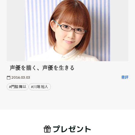
声優を描く、声優を生きる
2016.03.03
書評
#門脇 舞以
#川端 裕人
プレゼント