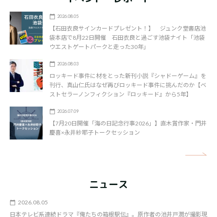
2026.08.05
【石田衣良サインカードプレゼント！】 ジュンク堂書店池
袋本店で8月22日開催 石田衣良と過ごす池袋ナイト「池袋
ウエストゲートパークと走った30年」
2026.08.03
ロッキード事件に材をとった新刊小説『シャドーゲーム』を
刊行、真山仁氏はなぜ再びロッキード事件に挑んだのか【ベ
ストセラーノンフィクション『ロッキード』から5年】
2026.07.09
【7月20日開催「海の日記念行事2026」】直木賞作家・門井
慶喜×永井紗耶子トークセッション
矢
ニュース
2026.08.05
日本テレビ系連続ドラマ『俺たちの箱根駅伝』。原作者の池井戸潤が撮影現