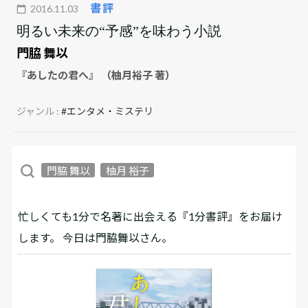
書評
2016.11.03
明るい未来の“予感”を味わう小説
門脇 舞以
『あしたの君へ』 （柚月裕子 著）
ジャンル :
#エンタメ・ミステリ
門脇 舞以
柚月 裕子
忙しくても1分で名著に出会える『1分書評』をお届け
します。 今日は門脇舞以さん。