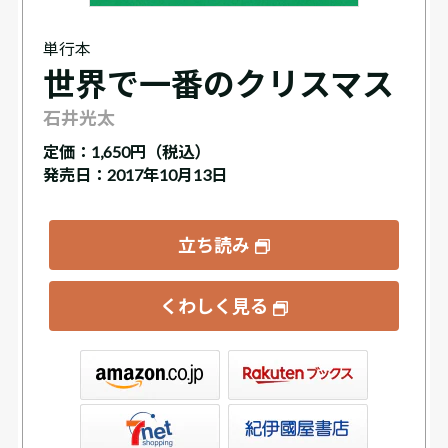
単行本
世界で一番のクリスマス
石井光太
定価：
1,650円（税込）
発売日：2017年10月13日
立ち読み
くわしく見る
ックス
屋書店ウェブストア