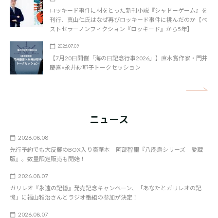
ロッキード事件に材をとった新刊小説『シャドーゲーム』を
刊行、真山仁氏はなぜ再びロッキード事件に挑んだのか【ベ
ストセラーノンフィクション『ロッキード』から5年】
2026.07.09
【7月20日開催「海の日記念行事2026」】直木賞作家・門井
慶喜×永井紗耶子トークセッション
矢
ニュース
2026.08.08
先行予約でも大反響のBOX入り豪華本 阿部智里『八咫烏シリーズ 愛蔵
版』。数量限定販売も開始！
2026.08.07
ガリレオ『永遠の記憶』発売記念キャンペーン、「あなたとガリレオの記
憶」に福山雅治さんとラジオ番組の参加が決定！
2026.08.07