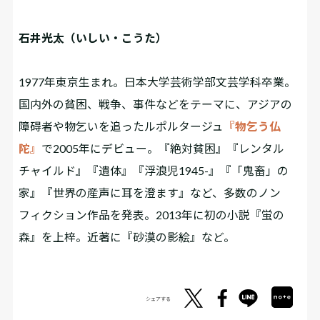
石井光太（いしい・こうた）
1977年東京生まれ。日本大学芸術学部文芸学科卒業。
国内外の貧困、戦争、事件などをテーマに、アジアの
障碍者や物乞いを追ったルポルタージュ
『物乞う仏
陀』
で2005年にデビュー。『絶対貧困』『レンタル
チャイルド』『遺体』『浮浪児1945-』『「鬼畜」の
家』『世界の産声に耳を澄ます』など、多数のノン
フィクション作品を発表。2013年に初の小説『蛍の
森』を上梓。近著に『砂漠の影絵』など。
シェアする