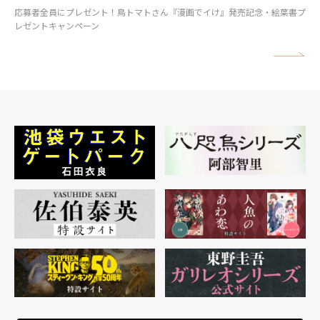
応募者全員にプレゼント！鳥トマトさん『漫画でイけ』発売記念・絵葉書プ
レゼントキャンペーン
矢