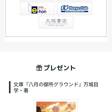
Club
プレゼント
文庫『八月の御所グラウンド』万城目
学・著