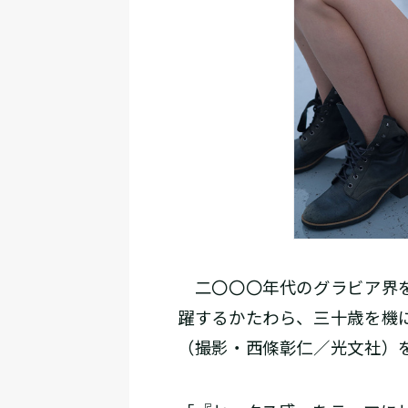
二〇〇〇年代のグラビア界を
躍するかたわら、三十歳を機に
（撮影・西條彰仁／光文社）