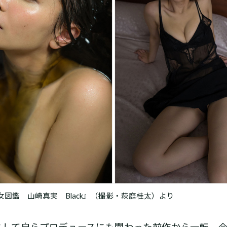
図鑑 山崎真実 Black』（撮影・萩庭桂太）より
”として自らプロデュースにも関わった前作から一転、