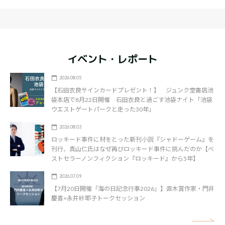
イベント・レポート
2026.08.05
【石田衣良サインカードプレゼント！】 ジュンク堂書店池
袋本店で8月22日開催 石田衣良と過ごす池袋ナイト「池袋
ウエストゲートパークと走った30年」
2026.08.03
ロッキード事件に材をとった新刊小説『シャドーゲーム』を
刊行、真山仁氏はなぜ再びロッキード事件に挑んだのか【ベ
ストセラーノンフィクション『ロッキード』から5年】
2026.07.09
【7月20日開催「海の日記念行事2026」】直木賞作家・門井
慶喜×永井紗耶子トークセッション
矢