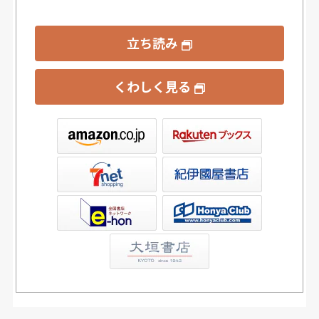
立ち読み
くわしく見る
ックス
屋書店ウェブストア
Club