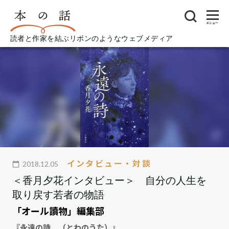
メニュー
読者と作家を結ぶリボンのようなウェブメディア
インタビュー・対談
2018.12.05
＜香月夕花インタビュー＞ 自分の人生を
取り戻す若者の物語
「オール讀物」編集部
『永遠の詩 （とわのうた）』