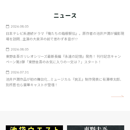
ニュース
2026.08.05
日本テレビ系連続ドラマ『俺たちの箱根駅伝』。原作者の池井戸潤が撮影現
場を訪問…主演の大泉洋の前で思わず本音が!?
2026.08.05
東野圭吾ガリレオシリーズ最新長編『永遠の記憶』発売！ 刊行記念キャン
ペーン第3弾「東野圭吾のお気に入りの一文は？」スタート！
2026.07.31
池井戸潤作品が初の舞台化…ミュージカル『民王』制作発表に有澤樟太郎、
別所哲也ら豪華キャストが登壇！
矢