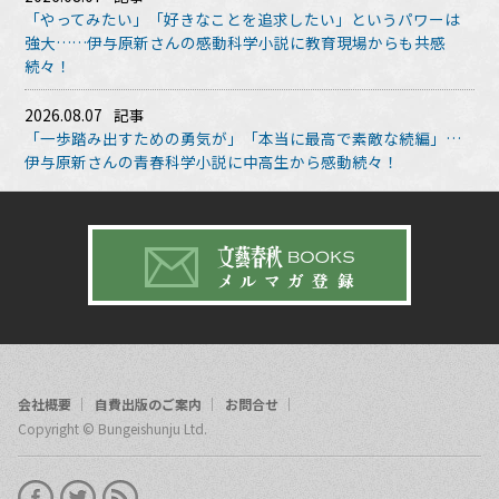
「やってみたい」「好きなことを追求したい」というパワーは
強大……伊与原新さんの感動科学小説に教育現場からも共感
続々！
2026.08.07
記事
「一歩踏み出すための勇気が」「本当に最高で素敵な続編」…
伊与原新さんの青春科学小説に中高生から感動続々！
会社概要
自費出版のご案内
お問合せ
Copyright © Bungeishunju Ltd.