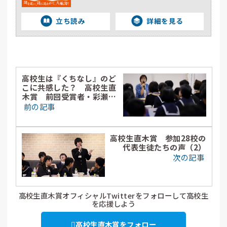
立ち読み
詳細を見る
高校生は『くちなし』のど
こに共感した？ 高校生直
木賞 前回受賞者・彩瀬ま
るさん講演会レポート
前の記事
（1）
高校生直木賞 参加28校の
代表生徒たちの声（2）
次の記事
高校生直木賞オフィシャルTwitterをフォローして高校生
を応援しよう
高校生直木賞をフォロー