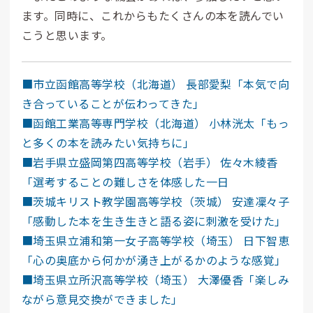
ます。同時に、これからもたくさんの本を読んでい
こうと思います。
■市立函館高等学校（北海道） 長部愛梨「本気で向
き合っていることが伝わってきた」
■函館工業高等専門学校（北海道） 小林洸太「もっ
と多くの本を読みたい気持ちに」
■岩手県立盛岡第四高等学校（岩手） 佐々木綾香
「選考することの難しさを体感した一日
■茨城キリスト教学園高等学校（茨城） 安達凜々子
「感動した本を生き生きと語る姿に刺激を受けた」
■埼玉県立浦和第一女子高等学校（埼玉） 日下智恵
「心の奥底から何かが湧き上がるかのような感覚」
■埼玉県立所沢高等学校（埼玉） 大澤優香「楽しみ
ながら意見交換ができました」