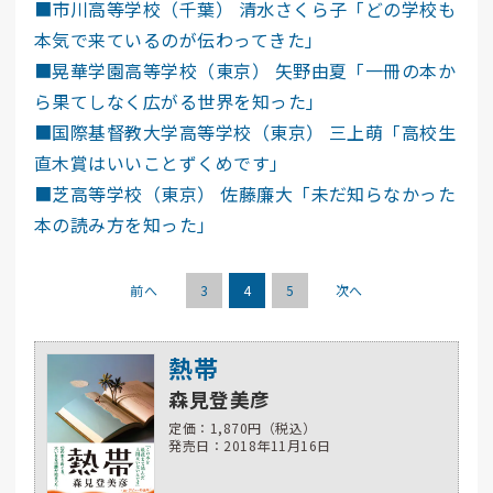
■市川高等学校（千葉） 清水さくら子「どの学校も
本気で来ているのが伝わってきた」
■晃華学園高等学校（東京） 矢野由夏「一冊の本か
ら果てしなく広がる世界を知った」
■国際基督教大学高等学校（東京） 三上萌「高校生
直木賞はいいことずくめです」
■芝高等学校（東京） 佐藤廉大「未だ知らなかった
本の読み方を知った」
前へ
3
4
5
次へ
熱帯
森見登美彦
定価：1,870円（税込）
発売日：2018年11月16日