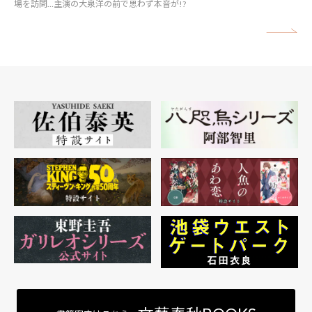
場を訪問…主演の大泉洋の前で思わず本音が!?
矢