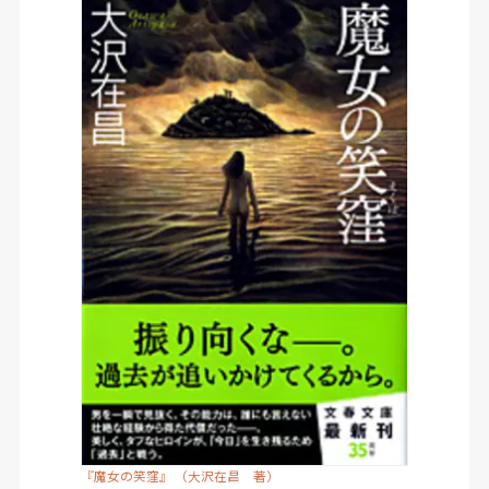
『魔女の笑窪』 （大沢在昌 著）