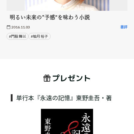
明るい未来の“予感”を味わう小説
2016.11.03
書評
#門脇 舞以
#柚月 裕子
プレゼント
単行本『永遠の記憶』東野圭吾・著