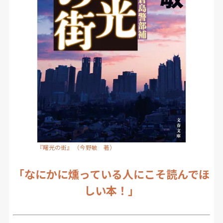
『曙光の街』 （今野敏 著）
「なにかに燻っている人にこそ読んでほ
しい本！」