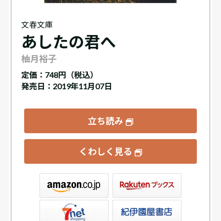
文春文庫
あしたの君へ
柚月裕子
定価：
748円（税込）
発売日：2019年11月07日
立ち読み
くわしく見る
ックス
屋書店ウェブストア