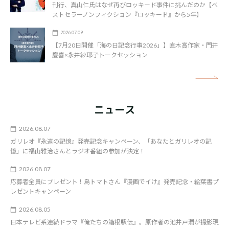
刊行、真山仁氏はなぜ再びロッキード事件に挑んだのか【ベ
ストセラーノンフィクション『ロッキード』から5年】
2026.07.09
【7月20日開催「海の日記念行事2026」】直木賞作家・門井
慶喜×永井紗耶子トークセッション
矢
ニュース
2026.08.07
ガリレオ『永遠の記憶』発売記念キャンペーン、「あなたとガリレオの記
憶」に福山雅治さんとラジオ番組の参加が決定！
2026.08.07
応募者全員にプレゼント！鳥トマトさん『漫画でイけ』発売記念・絵葉書プ
レゼントキャンペーン
2026.08.05
日本テレビ系連続ドラマ『俺たちの箱根駅伝』。原作者の池井戸潤が撮影現