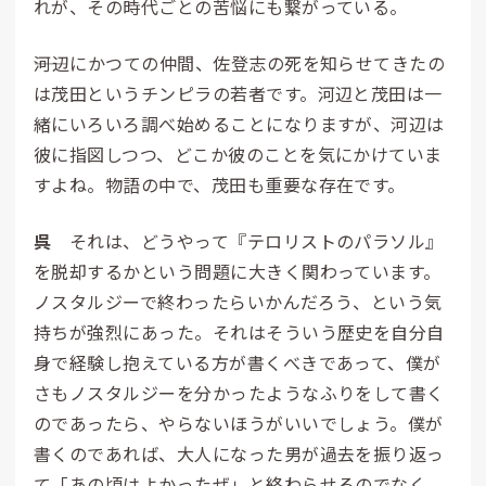
れが、その時代ごとの苦悩にも繋がっている。
――河辺にかつての仲間、佐登志の死を知らせてきたの
は茂田というチンピラの若者です。河辺と茂田は一
緒にいろいろ調べ始めることになりますが、河辺は
彼に指図しつつ、どこか彼のことを気にかけていま
すよね。物語の中で、茂田も重要な存在です。
呉
それは、どうやって『テロリストのパラソル』
を脱却するかという問題に大きく関わっています。
ノスタルジーで終わったらいかんだろう、という気
持ちが強烈にあった。それはそういう歴史を自分自
身で経験し抱えている方が書くべきであって、僕が
さもノスタルジーを分かったようなふりをして書く
のであったら、やらないほうがいいでしょう。僕が
書くのであれば、大人になった男が過去を振り返っ
て「あの頃はよかったぜ」と終わらせるのでなく、