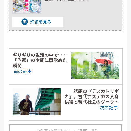
詳細を見る
ギリギリの生活の中で……
「作家」の才能に目覚めた
瞬間
前の記事
話題の『テスカトリポ
カ』。古代アステカの人身
供犠と現代社会のダークサ
イドが浮彫にした人間の本
次の記事
質とは？
「作家の書き出し」記事一覧