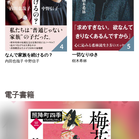
5
4
一切なりゆき
なんで家族を続けるの？
樹木希林
内田也哉子 中野信子
電子書籍