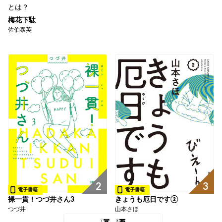
とは？
梅花下駄
佐伯泰英
3
2
電子書籍
電子書籍
きょうも厄日です②
裸一貫！つづ井さん3
山本さほ
つづ井