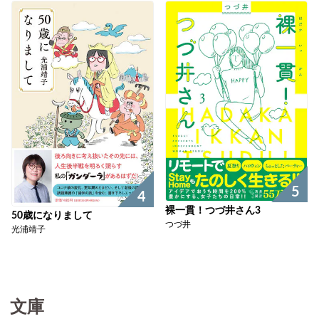
5
4
裸一貫！つづ井さん3
50歳になりまして
つづ井
光浦靖子
文庫