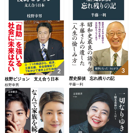
3
2
歴史探偵 忘れ残りの記
枝野ビジョン 支え合う日本
半藤一利
枝野幸男