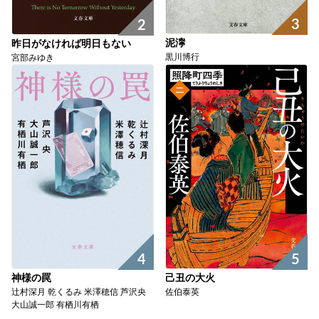
3
2
泥濘
昨日がなければ明日もない
黒川博行
宮部みゆき
4
5
神様の罠
己丑の大火
辻村深月 乾くるみ 米澤穂信 芦沢央
佐伯泰英
大山誠一郎 有栖川有栖