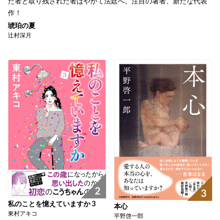
た者と取り残された者はやがて法廷へ。注目の著者、新たな代表
作！
琥珀の夏
辻村深月
2
3
私のことを憶えていますか 3
本心
東村アキコ
平野啓一郎