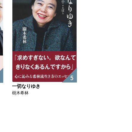
5
一切なりゆき
樹木希林