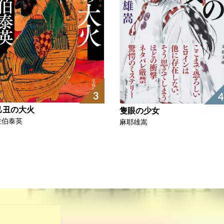
3
4
己丑の大火
隻眼の少女
佐伯泰英
麻耶雄嵩