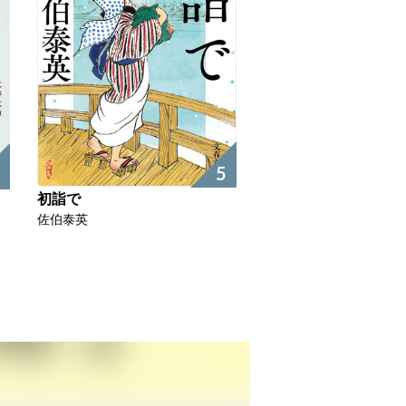
5
初詣で
佐伯泰英