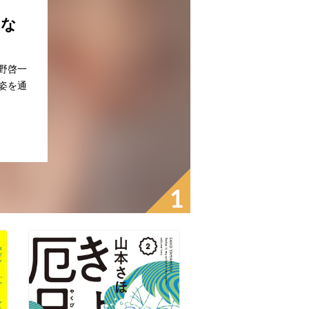
あな
野啓一
姿を通
1