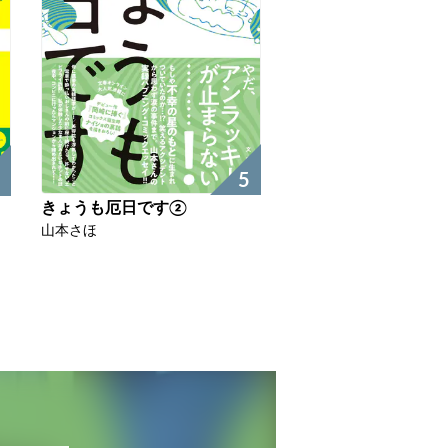
5
きょうも厄日です②
山本さほ