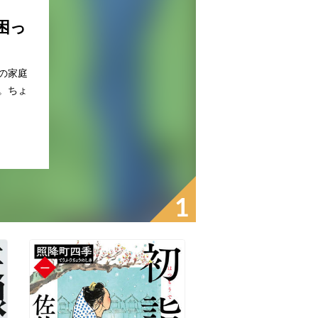
困っ
の家庭
。ちょ
1