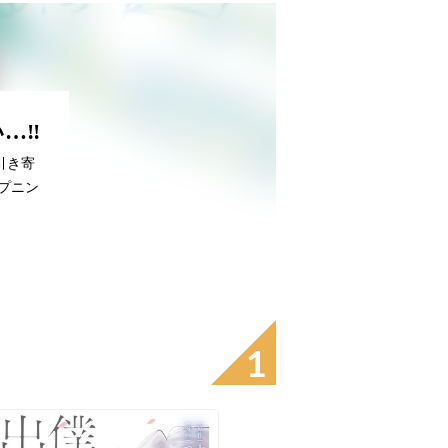
…‼
引き寄
プニン
1