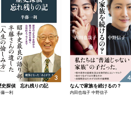
3
4
歴史探偵 忘れ残りの記
なんで家族を続けるの？
半藤一利
内田也哉子 中野信子