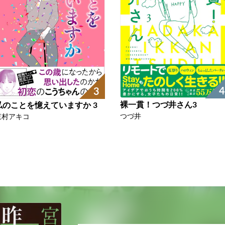
4
3
裸一貫！つづ井さん3
私のことを憶えていますか 3
つづ井
東村アキコ