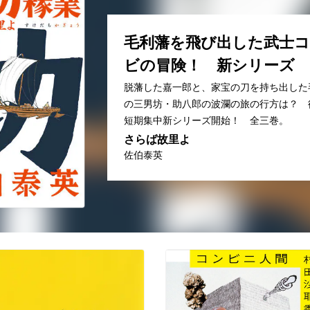
毛利藩を飛び出した武士
ビの冒険！ 新シリーズ
脱藩した嘉一郎と、家宝の刀を持ち出した
の三男坊・助八郎の波瀾の旅の行方は？ 
短期集中新シリーズ開始！ 全三巻。
さらば故里よ
佐伯泰英