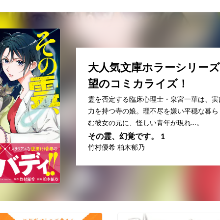
大人気文庫ホラーシリーズ
望のコミカライズ！
霊を否定する臨床心理士・泉宮一華は、実
力を持つ寺の娘。理不尽を嫌い平穏な暮ら
む彼女の元に、怪しい青年が現れ…。
その霊、幻覚です。 1
竹村優希 柏木郁乃