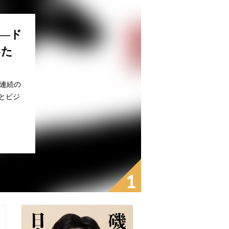
―ド
いた
期連続の
とビジ
1