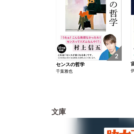
2
センスの哲学
千葉雅也
文庫