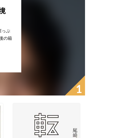
境
崖っぷ
後の箱
1