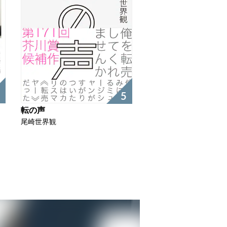
5
転の声
尾崎世界観