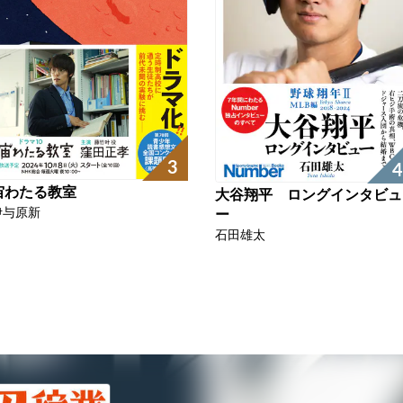
3
4
宙わたる教室
大谷翔平 ロングインタビュ
伊与原新
ー
石田雄太