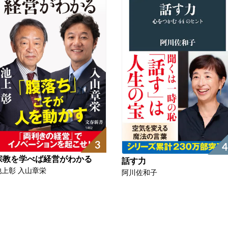
3
4
宗教を学べば経営がわかる
話す力
池上彰 入山章栄
阿川佐和子