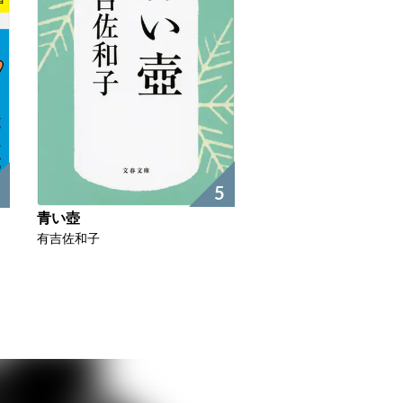
5
青い壺
有吉佐和子