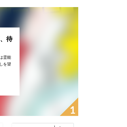
、待
は霊能
しを望
1