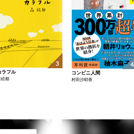
3
4
カラフル
コンビニ人間
森絵都
村田沙耶香