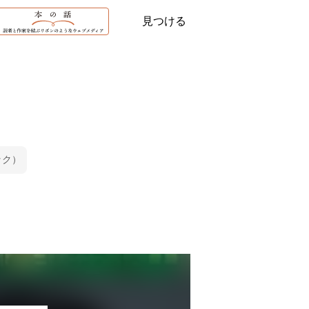
見つける
ック）