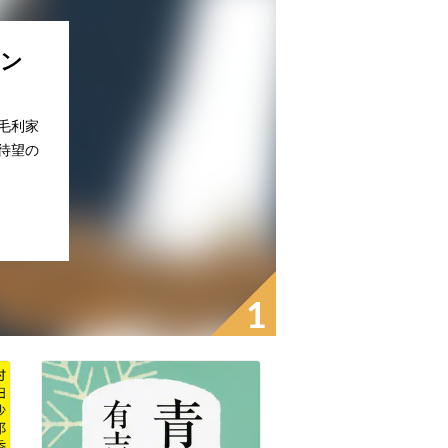
コン
毛利家
待望の
1